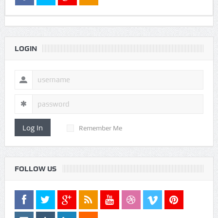
LOGIN
Log In
Remember Me
FOLLOW US