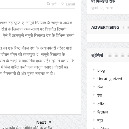
पर फिलहाल रोक
छापें
Email
जुलाई 28, 2026
संगठन तहफ्फुज-ए- नामूसे रिसालत के राष्ट्रीय अध्यक्ष
ADVERTISING
ूफी संतों के खिलाफ समय-समय पर विवादित टिप्पणी
 में तहफ्फुजे नामूसे रिसालत देश के विभिन्न राज्यों
का एक शिष्ट मंडल देश के प्रधानमंत्री नरेंद्र मोदी
 दौरान पीएम को तहफ्फुज-ए- नामूसे रिसालत के
श्रेणियां
लत के राष्ट्रीय महासचिव हाजी सईद नूरी ने बताया कि
 में बिल पारित करके एक कानून बनाए। जिसमें यह
blog
िलंब गिरफ्तारी हो और तुरंत जमानत न हो।
Uncategorized
खेल
per
are
टेक
ट्रेंडिंग
डिज़ाइन
न्यूज़
Next
राजकीय मेला घोषित होने के करीब
मनोरंजन