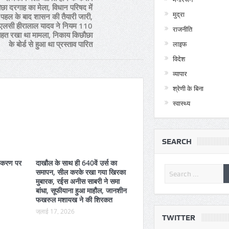
छा दरगाह का मेला, विधान परिषद में
मुद्रा
 पहल के बाद शासन की तैयारी जारी,
एलसी हीरालाल यादव ने नियम 110
राजनीति
तहत रखा था मामला, निकाय किछौछा
के बोर्ड से हुआ था प्रस्ताव पारित
लाइफ
विदेश
व्यापार
श्रेणी के बिना
स्वास्थ्य
SEARCH
तीकरण पर
दाखौल के साथ ही 640वें उर्स का
समापन, सील करके रखा गया खिरका
मुबारक, रईस अनीस साबरी ने समा
51 सुंदरियों के बीच होगा कड़ा
बांधा, सूफीयाना हुआ माहौल, जानशीन
130 पुलिसकर्मियों वाला बसखारी थाना
फखरुल मशायख ने की शिरकत
बिजली आपूर्ति से महरुम, कार्य हो रहे
जुलाई 17, 2026
TWITTER
प्रभावित, कई दिनों से थाने को निर्बाध ढंग से