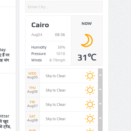
Cairo
NOW
Aug04
08:36
Humidity
38%
Day
Pressure
1010
हैं पर
31℃
 यह जंग
Winds
8.79mph
WED
Sky Is Clear
Aug05
THU
Sky Is Clear
Aug06
FRI
Sky Is Clear
Aug07
itter
SAT
Sky Is Clear
Aug08
ो खुद
े ट्रेंड,
SUN