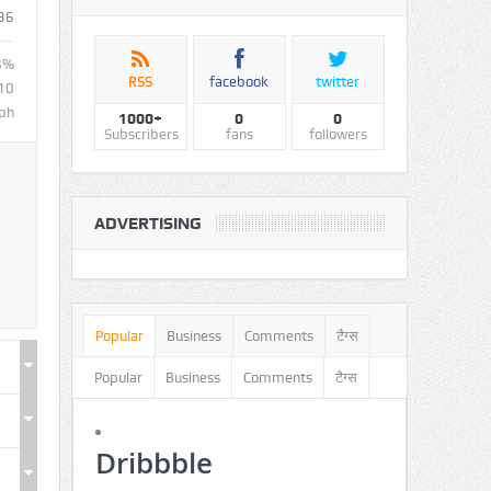
36
8%
RSS
facebook
twitter
10
ph
1000+
0
0
Subscribers
fans
followers
ADVERTISING
Popular
Business
Comments
टैग्स
Popular
Business
Comments
टैग्स
Dribbble