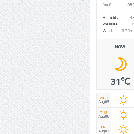
Aug04
08:
Humidity
3
Pressure
10
Winds
8.79m
NOW
31℃
WED
Aug05
THU
Aug06
FRI
Aug07