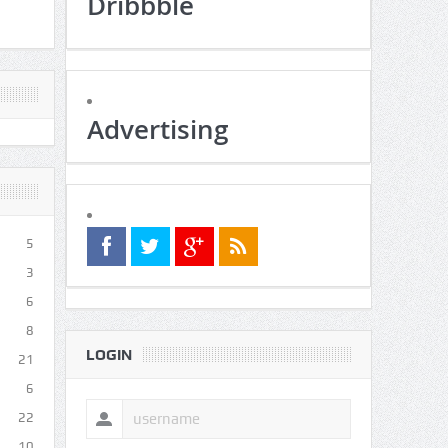
Dribbble
Advertising
5
3
6
8
LOGIN
21
6
22
10