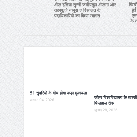
किछौ
ऑल इंडिया सुन्नी जमीयतुल ओलमा और
हुई
तहफ्फुजे नामूस-ए-रिसालत के
एम
पदाधिकारियों का किया स्वागत
के 
51 सुंदरियों के बीच होगा कड़ा मुकाबला
जौहर विश्वविद्यालय के ध्वस्
अगस्त 04, 2026
फिलहाल रोक
जुलाई 28, 2026