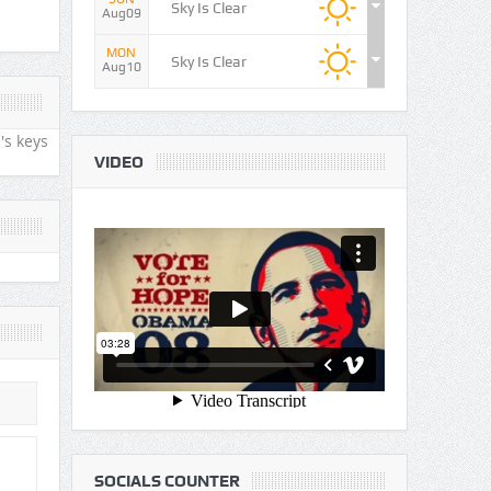
Sky Is Clear
Aug09
MON
Sky Is Clear
Aug10
's keys
VIDEO
SOCIALS COUNTER