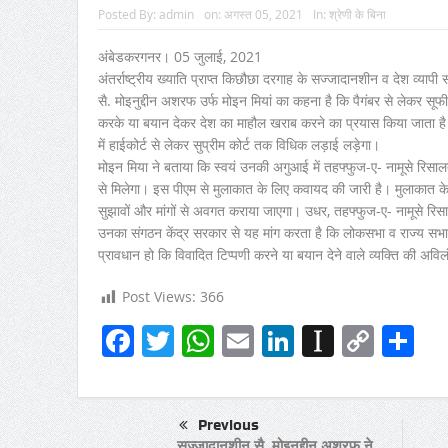
Posted By:
admin
on:
अगस्त 05, 2021
In:
श्रेणी के बिना
अंबेडकरगनर। 05 जुलाई, 2021
अंतर्राष्ट्रीय ख्याति प्राप्त किछौछा दरगाह के सज्जादानशीन व देश व्यापी 
सै. मोइनुद्दीन अशरफ उर्फ मोइन मियां का कहना है कि पैगंबर से लेकर स
करके या बयान देकर देश का माहौल खराब करने का प्रयास किया जाता है। ऐसे
में हाईकोर्ट से लेकर सुप्रीम कोर्ट तक विधिक लड़ाई लड़ेगा।
मोइन मिया ने बताया कि स्वयं उनकी अगुआई में तहफ्फुज-ए- नामूसे रिसालत 
से मिलेगा। इस पीएम से मुलाकात के लिए कवायद की जारी है। मुलाकात के
सुझावों और मांगों से अवगत कराया जाएगा। उधर, तहफ्फुज-ए- नामूसे रिसा
उनका संगठन केंद्र सरकार से यह मांग करता है कि लोकसभा व राज्य सभा
प्रावधान हो कि विवादित टिप्पणी करने या बयान देने वाले व्यक्ति की अव
Post Views:
366
Facebook
Twitter
WhatsApp
Email
LinkedIn
Instapa
Copy
Sh
Link
Previous
सज्जादानशीन सै. मोइनुद्दीन अशरफ ने