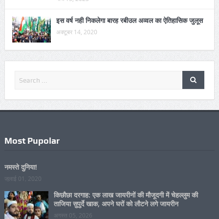
सुविधाओं से जोड़ने में निभा रहे अहम भूमिका, स्वास्थ्य विभाग ने
सीफार के सहयोग से आयोजित किया एमएमडीपी प्रशिक्षण
मार्च 13, 2023
इस वर्ष नही निकलेगा बारह रबीउल अव्वल का ऐतिहासिक जुलूस
अक्टूबर 14, 2020
Most Pupolar
नमस्ते दुनिया!
जुलाई 01, 2020
किछौछा दरगाह: एक लाख जायरीनों की मौजूदगी में चेहल्लुम की