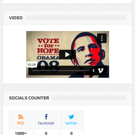
WED
Sky Is Clear
Aug12
VIDEO
SOCIALS COUNTER