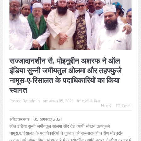
सज्जादानशीन सै. मोइनुद्दीन अशरफ ने ऑल
इंडिया सुन्नी जमीयतुल ओलमा और तहफ्फुजे
नामूस-ए-रिसालत के पदाधिकारियों का किया
स्वागत
Posted By:
admin
on:
अगस्त 05, 2021
In:
श्रेणी के बिना
छापें
Email
अंबेडकरनगर। 05 अगस्तए 2021
ऑल इंडिया सुन्नी जमीयतुल ओलमा और देश व्यापी संगठन तहफ्फुजे
नामूस.ए.रिसालत के पदाधिकारियों ने गुरुवार को सज्जादानशीन सैण् मोइनुद्दीन
अशरफ उर्फ मोइन मियां की अगुवाई में अंतर्राष्ट्रीय ख्याति प्राप्त किछौछा दरगाह में