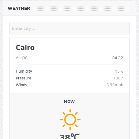
WEATHER
Cairo
Aug06
04:22
Humidity
15%
Pressure
1007
Winds
3.99mph
NOW
38℃