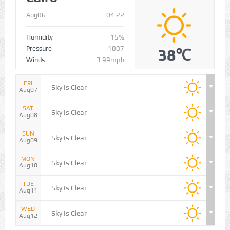
Cairo
NOW
Aug06
04:22
Humidity
15%
Pressure
1007
38℃
Winds
3.99mph
FRI
Sky Is Clear
Aug07
SAT
Sky Is Clear
Aug08
SUN
Sky Is Clear
Aug09
MON
Sky Is Clear
Aug10
TUE
Sky Is Clear
Aug11