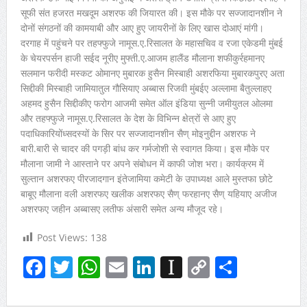
सूफी संत हजरत मखदूम अशरफ की जियारत की। इस मौके पर सज्जादानशीन ने
दोनों संगठनों की कामयाबी और आए हुए जायरीनों के लिए खास दोआएं मांगी।
दरगाह में पहुंचने पर तहफ्फुजे नामूस.ए.रिसालत के महासचिव व रजा एकेडमी मुंबई
के चेयरपर्सन हाजी सईद नूरीए मुफ्ती.ए.आजम हालैंड मौलाना शफीकुर्रहमानए
सलमान फरीदी मस्कट ओमानए मुबारक हुसैन मिस्बाही अशरफिया मुबारकपुरए अता
सिद्दीकी मिस्बाही जामियातुल गौसियाए अब्बास रिजवी मुंबईए अल्लामा बैतुल्लाहए
अहमद हुसैन सिद्दीकीए फरोग आजमी समेत ऑल इंडिया सुन्नी जमीयुतल ओलमा
और तहफ्फुजे नामूस.ए.रिसालत के देश के विभिन्न क्षेत्रों से आए हुए
पदाधिकारियोंध्सदस्यों के सिर पर सज्जादानशीन सैण् मोइनुद्दीन अशरफ ने
बारी.बारी से चादर की पगड़ी बांध कर गर्मजोशी से स्वागत किया। इस मौके पर
मौलाना जामी ने आस्ताने पर अपने संबोधन में काफी जोश भरा। कार्यक्रम में
सुल्तान अशरफए पीरजादगान इंतेजामिया कमेटी के उपाध्यक्ष आले मुस्तफा छोटे
बाबूए मौलाना वली अशरफए खलीक अशरफए सैण् फरहानए सैण् यहियाए अजीज
अशरफए जहीन अब्बासए लतीफ अंसारी समेत अन्य मौजूद रहे।
Post Views:
138
Facebook
Twitter
WhatsApp
Email
LinkedIn
Instapaper
Copy
Share
Link