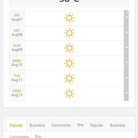
FRI
Aug07
SAT
Aug08
SUN
Aug09
MON
Aug10
TUE
Aug11
WED
Aug12
Popular
Business
Comments
टैग्स
Popular
Business
Comments
टैग्स