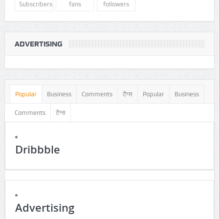
RSS
facebook
twitter
1000+
0
0
Subscribers
fans
followers
ADVERTISING
Popular
Business
Comments
टैग्स
Popular
Business
Comments
टैग्स
Dribbble