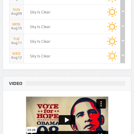
SAT
Sky Is Clear
Aug08
SUN
Sky Is Clear
Aug09
MON
Sky Is Clear
Aug10
TUE
Sky Is Clear
Aug11
WED
Sky Is Clear
Aug12
VIDEO