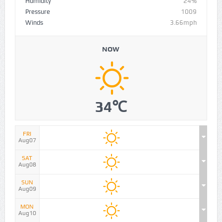
Humidity
24%
Pressure
1009
Winds
3.66mph
NOW
34℃
FRI
Aug07
SAT
Aug08
SUN
Aug09
MON
Aug10