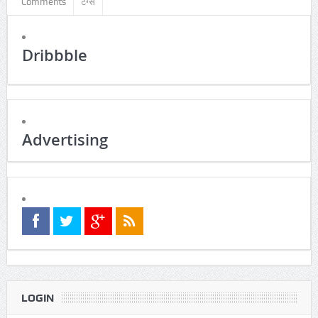
Popular
Business
Comments
टैग्स
Popular
Business
Comments
टैग्स
Dribbble
Advertising