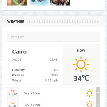
WEATHER
Cairo
NOW
Aug06
01:43
Humidity
24%
Pressure
1009
34℃
Winds
3.66mph
FRI
Sky Is Clear
Aug07