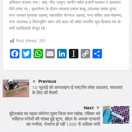
अभियान चलाया गया। आम, नीम, जामुन, सागौन समेत दर्जनों फलदार व छायादार
पौधें लगाए गए। वृक्षारोपण के दौरान संरक्षक एसएम शब्बू ,उपाध्यक्ष एमएम मुन्ना,
नगर अध्यक्ष मुस्ताक अहमद, महासचिव फैय्याज अहमद, नगर सचिव आस मोहम्मद,
नगर उपाध्यक्ष व सिराजुद्दीन खान उर्फ बाला जी समेत भारतीय युवा विकास मंच के
सभी पदाधिकारी मौजूद रहे।
Post Views:
291
Facebook
Twitter
WhatsApp
Email
LinkedIn
Instapaper
Copy
Share
Link
Previous
10 जुलाई को आनलाइन/ई राष्ट्रीय लोक अदालत, सफलता
के लिए की तैयारी
Next
बुंदेलखंड का पहला कोरोना मुक्त जिला बना महोबा, रविवार को
सक्रिय मरीजों की संख्या हुई शून्य, डीएम के अथक प्रयासों
का नजीता, रोजाना हो रहीं 1300 से अधिक जांचें