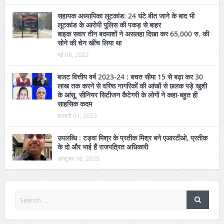
किछौछा दरगाह में परचम कुशाई कल, बड़ी संख्या में पहुंच रहे हैं
जायरीन
अगस्त 21, 2022
सहायक अध्यापिका लूटकांड: 24 घंटे बीत जाने के बाद भी
लूटकांड के आरोपी पुलिस की पकड़ से बाहर
बाइक सवार तीन बदमाशों ने असलहा दिखा कर 65,000 रु. की
सोने की चेन खींच लिया था
मई 08, 2022
बजट वित्तीय वर्ष 2023-24 : बचत सीमा 15 से बढ़ा कर 30
लाख तक करने से वरिष्ठ नागरिकों की आंखों से छलक पड़े खुशी
के आंसू, सीनियर सिटीजन कैटेगरी के लोगों ने कहा-बहुत ही
साहसिक कदम
फ़रवरी 01, 2023
उपलब्धि : टड़वा मिश्र के प्रतीक मिश्र बने एआरटीओ, प्रतीक
के दो और भाई हैं राजपत्रित अधिकारी
अक्टूबर 18, 2025