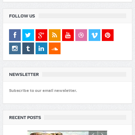
Dribbble
Advertising
LOGIN