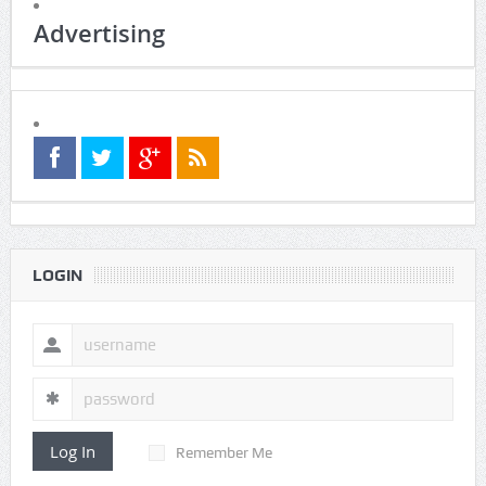
SOCIALS COUNTER
RSS
facebook
twitter
1000+
0
0
Subscribers
fans
followers
ADVERTISING
Popular
Business
Comments
टैग्स
Popular
Business
Comments
टैग्स