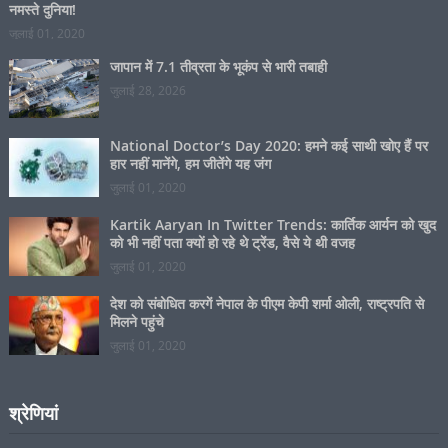
संगोष्ठी के माध्यम से किया गया जागरूक, स्कूलों में छात्रों को
मच्छर जनित रोगों की रोकथाम के लिए किया गया जागरूक
मई 16, 2023
किछौछा दरगाह का 636 वां वार्षिक उर्स: मीटिंग हाल से एडीएम ने
मीडियाकर्मियों को बाहर निकाला, मीडियाकर्मियों में भारी नाराजगी
अगस्त 19, 2022
बसखारी थाने के सामने आज से शुरू हो गई काली पूजा, कल होगा
विशाल भंडारे का आयोजन, क्षेत्र के लोगों से भंडारे में पहुंच कर
प्रसाद ग्रहण करने की अपील
नवम्बर 12, 2023
स्वास्थ्य क्षेत्र में यूपी ने लगाई छलांग : एन.एफ.एच.एस.-5
2020-21 के सर्वेक्षण का आंकड़ा जारी, संस्थागत प्रसव 67.8
प्रतिशत से 83.4 प्रतिशत पहुंचा, परिवार नियोजन साधनों की
उपयोगिता 45.5 फीसदी से 62.4 फीसदी हुई, दस्त संक्रमण दर
15 प्रतिशत से घटकर 5.6 प्रतिशत हुई
नवम्बर 24, 2021