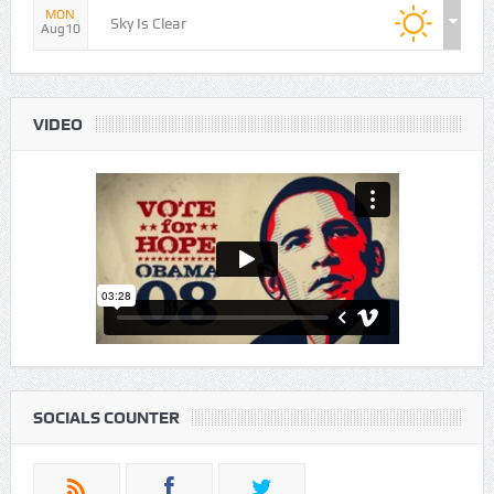
WEATHER
Cairo
NOW
Aug04
11:41
Humidity
38%
Pressure
1010
31℃
Winds
3.29mph
WED
Sky Is Clear
Aug05
THU
Sky Is Clear
Aug06