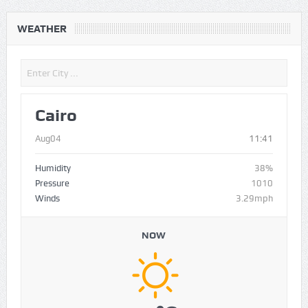
WEATHER
Cairo
Aug04
11:41
Humidity
38%
Pressure
1010
Winds
3.29mph
NOW