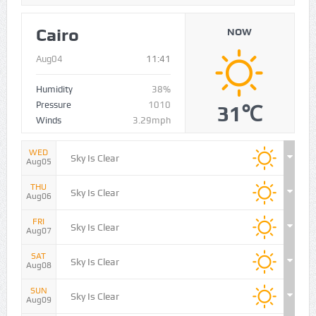
राजा भैया ने खरीदी 3.45 करोड़ की Lexus
LX 500d
NEWS IN PICTURES