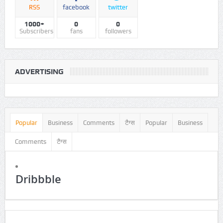
FRI
Sky Is Clear
Aug07
SAT
Sky Is Clear
Aug08
SUN
Sky Is Clear
Aug09
MON
Sky Is Clear
Aug10
VIDEO