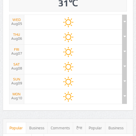
31℃
WED
Aug05
THU
Aug06
FRI
Aug07
SAT
Aug08
SUN
Aug09
MON
Aug10
Popular
Business
Comments
टैग्स
Popular
Business