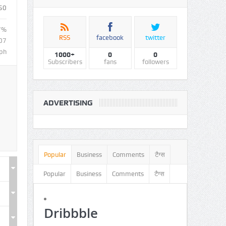
50
7%
RSS
facebook
twitter
07
ph
1000+
0
0
Subscribers
fans
followers
ADVERTISING
Popular
Business
Comments
टैग्स
Popular
Business
Comments
टैग्स
Dribbble