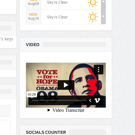
Sky Is Clear
Aug09
MON
Sky Is Clear
Aug10
's keys
VIDEO
SOCIALS COUNTER