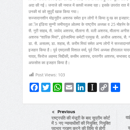
अदा की गई। जनाजे की नमाज में काफी मजमा रहा। इसके उपरांत रात म
उनकी मां को सुपुर्दे खाक किया गया।
सज्जादानशीन मोइनुद्दीन अशरफ समेत इन लोगों ने किया दुःख का इजहार:
आॅल इंडिया सुन्नी जमीयतुल ओलमा के राष्ट्रीय अध्यक्ष व 25 मोहर्रम के
सै. नूरी साहब, सै. जावेद अशरफ, मौलाना सै. वली अशरफ, मौलाना अन
अशरफ “शारिक मियां”, इंतेजामिया कमेटी प्रमुख सै. अजीज अशरफ, सै. ग
डा. सै. असलम, डा. शहाब, सै. करीम मियां समेत अन्य लोगों ने सज्जादा
इजहार किया है। पूर्व एमएलसी विशाल वर्मा, पूर्व जिपं अध्यक्ष हीरालाल यादव,
यादव, फिरोज अहमद सिद्दीकी, कसीम अशरफ, दस्तगीर अशरफ, सभासद दस
अफसोस का इजहार किया है।
Post Views:
103
Facebook
Twitter
WhatsApp
Email
LinkedIn
Instapa
Copy
Sh
Link
Previous
वाई
राष्ट्रपति की मंजूरी के बाद सुप्रीम कोर्ट
में 5 नए न्यायाधीशों की नियुक्ति, नियुक्ति
द
पदभार ग्रहण करने की तिथि से होगी