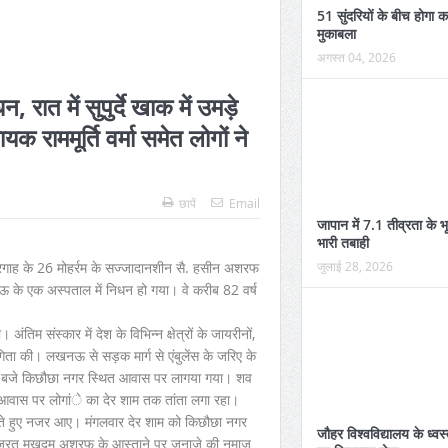
51 सुंदरियों के बीच होगा 
मुकाबला
अगस्त 04, 2026
ात में सुपुर्दे खाक में उमड़े
राममूर्ति वर्मा समेत लोगों ने
छापें
Email
जापान में 7.1 तीव्रता के भ
भारी तबाही
जुलाई 28, 2026
दरगाह के 26 मोहर्रम के सज्जादानशीन सै. हसीन अशरफ
के एक अस्पताल में निधन हो गया। वे करीब 82 वर्ष
ंतिम संस्कार में देश के विभिन्न क्षेत्रों के जायरीनों,
गिता की। लखनऊ से सड़क मार्ग से एंबुलेंस के जरिए के
2 बजे किछौछा नगर स्थित आवास पर लागया गया। शव
आवास पर लोगांे का देर शाम तक तांता लगा रहा।
ांगते हुए नजर आए। मंगलवार देर शाम को किछौछा नगर
जौहर विश्वविद्यालय के ध्व
हजरत मखदूम अशरफ के आस्ताने पर जनाजे की नमाज