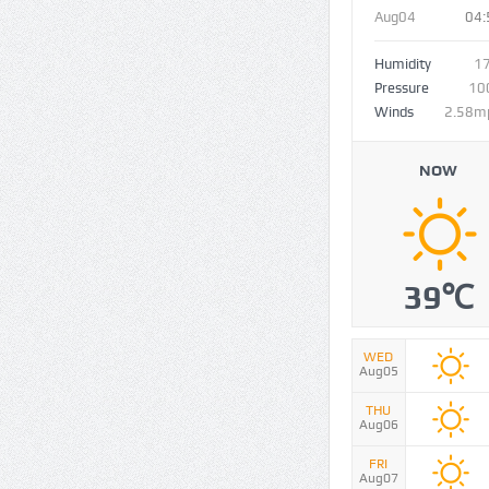
Aug04
04:
Humidity
1
Pressure
10
Winds
2.58m
NOW
39℃
WED
Aug05
THU
Aug06
FRI
Aug07