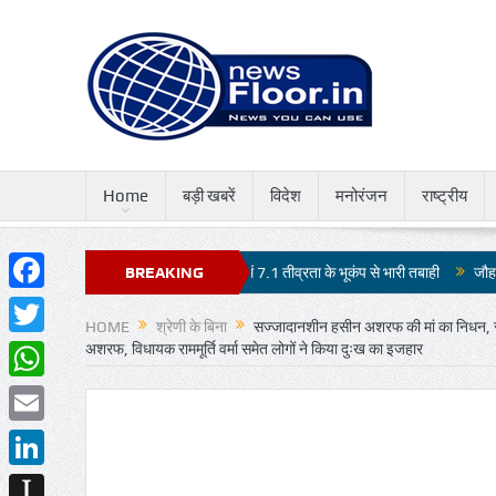
Home
बड़ी खबरें
विदेश
मनोरंजन
राष्ट्रीय
ोगा कड़ा मुकाबला
जापान में 7.1 तीव्रता के भूकंप से भारी तबाही
BREAKING
जौहर विश्वविद्यालय 
Facebook
NEWS
HOME
श्रेणी के बिना
सज्जादानशीन हसीन अशरफ की मां का निधन, रात म
Twitter
अशरफ, विधायक राममूर्ति वर्मा समेत लोगों ने किया दुःख का इजहार
WhatsApp
Email
LinkedIn