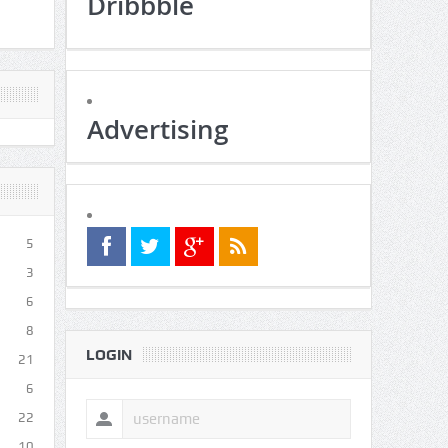
Dribbble
Advertising
5
3
6
8
LOGIN
21
6
22
10