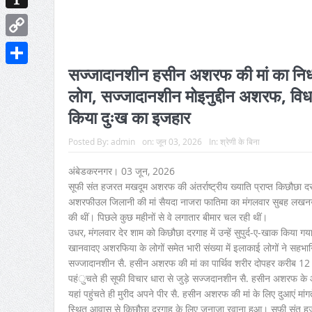
Instapaper
Copy
Link
सज्जादानशीन हसीन अशरफ की मां का निधन, र
Share
लोग, सज्जादानशीन मोइनुद्दीन अशरफ, विधायक 
किया दुःख का इजहार
Posted By:
admin
on:
जून 03, 2026
In:
श्रेणी के बिना
अंबेडकरनगर। 03 जून, 2026
सूफी संत हजरत मखदूम अशरफ की अंतर्राष्ट्रीय ख्याति प्राप्त किछौछा 
अशरफीउल जिलानी की मां सैयदा नाजरा फातिमा का मंगलवार सुबह लखनऊ 
की थीं। पिछले कुछ महीनों से वे लगातार बीमार चल रही थीं।
उधर, मंगलवार देर शाम को किछौछा दरगाह में उन्हें सुपुर्द-ए-खाक किया गया। अ
खानवादए अशरफिया के लोगों समेत भारी संख्या में इलाकाई लोगों ने सहभा
सज्जादानशीन सै. हसीन अशरफ की मां का पार्थिव शरीर दोपहर करीब 1
पहंुचते ही सूफी विचार धारा से जुड़े सज्जदानशीन सै. हसीन अशरफ के 
यहां पहुंचते ही मुरीद अपने पीर सै. हसीन अशरफ की मां के लिए दुआएं म
स्थित आवास से किछौछा दरगाह के लिए जनाजा रवाना हुआ। सूफी संत 