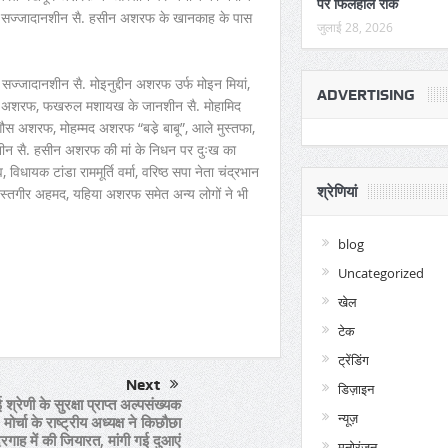
पर फिलहाल रोक
ें सज्जादानशीन सै. हसीन अशरफ के खानकाह के पास
जुलाई 28, 2026
 सज्जादानशीन सै. मोइनुद्दीन अशरफ उर्फ मोइन मियां,
ADVERTISING
ीस अशरफ, फखरुल मशायख के जानशीन सै. मोहामिद
ौस अशरफ, मोहम्मद अशरफ “बडे़ बाबू”, आले मुस्तफा,
नशीन सै. हसीन अशरफ की मां के निधन पर दुःख का
 विधायक टांडा राममूर्ति वर्मा, वरिष्ठ सपा नेता चंद्रभान
श्रेणियां
्तगीर अहमद, यहिया अशरफ समेत अन्य लोगों ने भी
blog
Uncategorized
per
are
खेल
टेक
ट्रेंडिंग
Next
डिज़ाइन
 श्रेणी के सुरक्षा प्राप्त अल्पसंख्यक
न्यूज़
मोर्चा के राष्ट्रीय अध्यक्ष ने किछौछा
रगाह में की जियारत, मांगी गई दुआएं
मनोरंजन