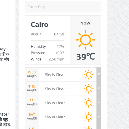
Cairo
NOW
Aug04
04:50
Humidity
17%
Day
Pressure
1007
हैं पर
39℃
 यह जंग
Winds
2.58mph
WED
Sky Is Clear
Aug05
THU
Sky Is Clear
Aug06
FRI
Sky Is Clear
Aug07
itter
SAT
Sky Is Clear
Aug08
ो खुद
े ट्रेंड,
SUN