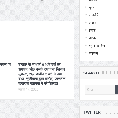
मुद्रा
राजनीति
लाइफ
विदेश
व्यापार
श्रेणी के बिना
स्वास्थ्य
तीकरण पर
दाखौल के साथ ही 640वें उर्स का
समापन, सील करके रखा गया खिरका
SEARCH
मुबारक, रईस अनीस साबरी ने समा
बांधा, सूफीयाना हुआ माहौल, जानशीन
फखरुल मशायख ने की शिरकत
जुलाई 17, 2026
51 सुंदरियों के बीच होगा कड़ा
130 पुलिसकर्मियों वाला बसखारी थाना
बिजली आपूर्ति से महरुम, कार्य हो रहे
TWITTER
प्रभावित, कई दिनों से थाने को निर्बाध ढंग से