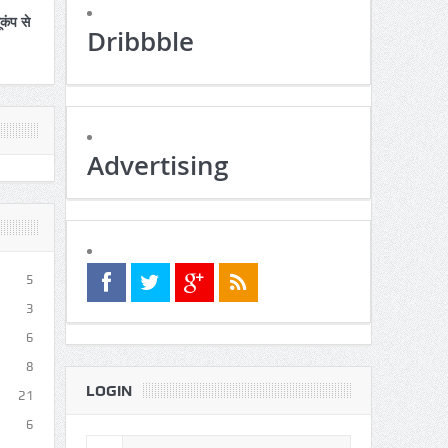
ूकंप से
Dribbble
Advertising
5
3
6
8
LOGIN
21
6