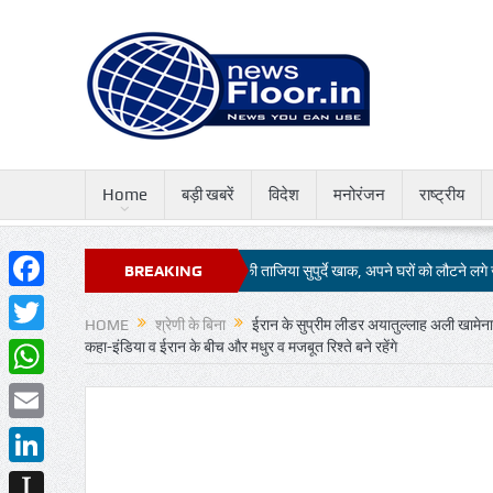
Home
बड़ी खबरें
विदेश
मनोरंजन
राष्ट्रीय
नों की मौजूदगी में चेहल्लुम की ताजिया सुपुर्दे खाक, अपने घरों को लौटने लगे जायरीन
BREAKING
51 
Facebook
NEWS
HOME
श्रेणी के बिना
ईरान के सुप्रीम लीडर अयातुल्लाह अली खामेनाई 
Twitter
कहा-इंडिया व ईरान के बीच और मधुर व मजबूत रिश्ते बने रहेंगे
WhatsApp
Email
LinkedIn