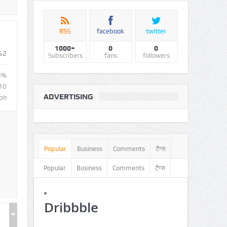
RSS
facebook
twitter
1000+
0
0
52
Subscribers
fans
followers
8%
10
ADVERTISING
ph
Popular
Business
Comments
टैग्स
Popular
Business
Comments
टैग्स
Dribbble