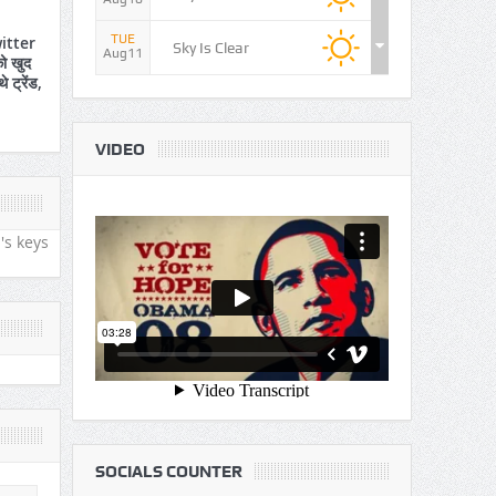
TUE
itter
Sky Is Clear
Aug11
ो खुद
े ट्रेंड,
VIDEO
's keys
SOCIALS COUNTER