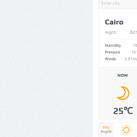
Cairo
Aug05
02:
Humidity
7
Pressure
10
Winds
3.81m
NOW
25℃
THU
Aug06