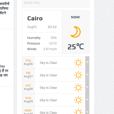
ायरीनों
 ताजिया
लौटने
Cairo
NOW
Aug05
02:52
Humidity
78%
Pressure
1010
25℃
Winds
3.81mph
THU
Sky Is Clear
Aug06
Day
हैं पर
FRI
 यह जंग
Sky Is Clear
Aug07
SAT
Sky Is Clear
Aug08
SUN
Sky Is Clear
Aug09
MON
Sky Is Clear
Aug10