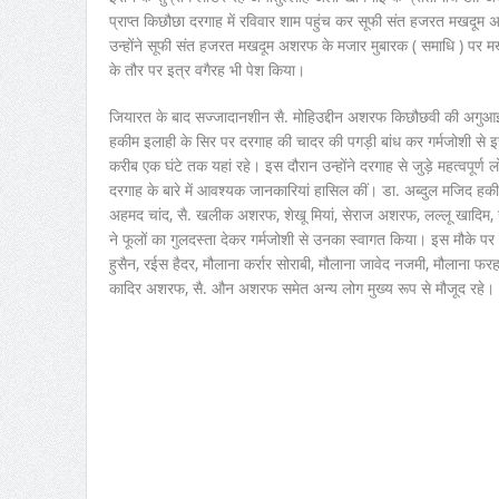
प्राप्त किछौछा दरगाह में रविवार शाम पहुंच कर सूफी संत हजरत मखदूम
उन्होंने सूफी संत हजरत मखदूम अशरफ के मजार मुबारक ( समाधि ) पर
के तौर पर इत्र वगैरह भी पेश किया।
जियारत के बाद सज्जादानशीन सै. मोहिउद्दीन अशरफ किछौछवी की अगुआई म
हकीम इलाही के सिर पर दरगाह की चादर की पगड़ी बांध कर गर्मजोशी से
करीब एक घंटे तक यहां रहे। इस दौरान उन्होंने दरगाह से जुड़े महत्वपू
दरगाह के बारे में आवश्यक जानकारियां हासिल कीं। डा. अब्दुल मजिद
अहमद चांद, सै. खलीक अशरफ, शेखू मियां, सेराज अशरफ, लल्लू खादिम, ख
ने फूलों का गुलदस्ता देकर गर्मजोशी से उनका स्वागत किया। इस मौके पर 
हुसैन, रईस हैदर, मौलाना कर्रार सोराबी, मौलाना जावेद नजमी, मौलाना फर
कादिर अशरफ, सै. औन अशरफ समेत अन्य लोग मुख्य रूप से मौजूद रहे।