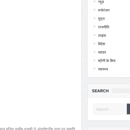
न्यूज़
मनोरंजन
मुद्रा
राजनीति
लाइफ
विदेश
व्यापार
श्रेणी के बिना
स्वास्थ्य
SEARCH
किछौछा दरगाह: एक लाख जायर
ुल मजिद हकीम इलाही ने अंतर्राष्ट्रीय स्तर पर ख्याति
मौजूदगी में चेहल्लुम की ताजिया 