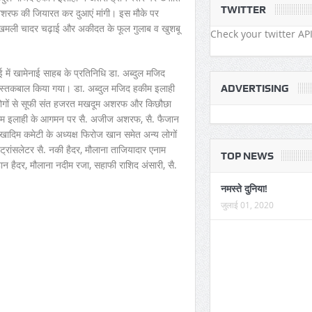
TWITTER
 अशरफ की जियारत कर दुआएं मांगी। इस मौके पर
अपने घरों को लौटने लगे जायर
 मखमली चादर चढ़ाई और अकीदत के फूल गुलाब व खुशबू
Check your twitter API
ें खामेनाई साहब के प्रतिनिधि डा. अब्दुल मजिद
 इस्तकबाल किया गया। डा. अब्दुल मजिद हकीम इलाही
ADVERTISING
र्ण लोगों से सूफी संत हजरत मखदूम अशरफ और किछौछा
 हकीम इलाही के आगमन पर सै. अजीज अशरफ, सै. फैजान
ादिम कमेटी के अध्यक्ष फिरोज खान समेत अन्य लोगों
ट्रांसलेटर सै. नकी हैदर, मौलाना ताजियादार एनाम
TOP NEWS
हान हैदर, मौलाना नदीम रजा, सहाफी राशिद अंसारी, सै.
नमस्ते दुनिया!
जुलाई 01, 2020