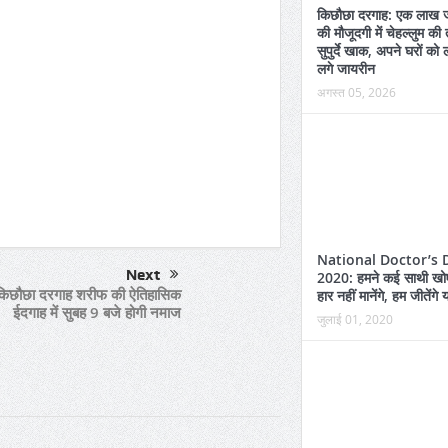
किछौछा दरगाह: एक लाख ज
की मौजूदगी में चेहल्लुम की
सुपुर्दे खाक, अपने घरों को 
लगे जायरीन
अगस्त 05, 2026
राजा भैया ने खरीदी 3.45 करोड़ की Lexus
LX 500d
per
are
National Doctor’s 
Next
2020: हमने कई साथी खोए 
किछौछा दरगाह शरीफ की ऐतिहासिक
हार नहीं मानेंगे, हम जीतेंगे
ईदगाह में सुबह 9 बजे होगी नमाज
जुलाई 01, 2020