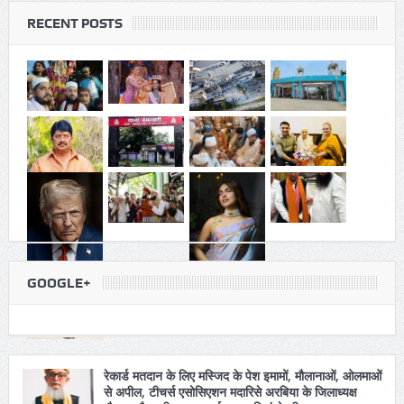
पांडेय चुने गए 
उपभोक्ता : अवर अभियंता
RECENT POSTS
GOOGLE+