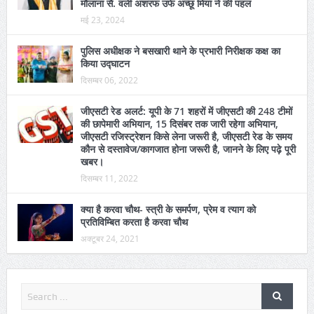
रेकार्ड मतदान के लिए मस्जिद के पेश इमामों, मौलानाओं, ओलमाओं
से अपील, टीचर्स एसोसिएशन मदारिसे अरबिया के जिलाध्यक्ष
मौलाना सै. वली अशरफ उर्फ अच्छू मियां ने की पहल
मई 23, 2024
पुलिस अधीक्षक ने बसखारी थाने के प्रभारी निरीक्षक कक्ष का
किया उद्घाटन
दिसम्बर 06, 2022
जीएसटी रेड अलर्ट: यूपी के 71 शहरों में जीएसटी की 248 टीमों
की छापेमारी अभियान, 15 दिसंबर तक जारी रहेगा अभियान,
जीएसटी रजिस्ट्रेशन किसे लेना जरूरी है, जीएसटी रेड के समय
कौन से दस्तावेज/कागजात होना जरूरी है, जानने के लिए पढ़े पूरी
खबर।
दिसम्बर 11, 2022
क्या है करवा चौथ- स्त्री के समर्पण, प्रेम व त्याग को
प्रतिविम्बित करता है करवा चौथ
अक्टूबर 24, 2021