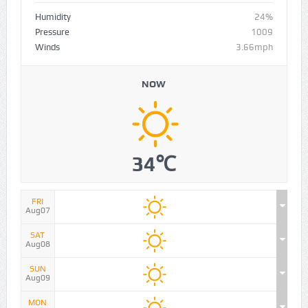
Humidity
24%
Pressure
1009
Winds
3.66mph
NOW
34℃
FRI
Aug07
SAT
Aug08
SUN
Aug09
MON