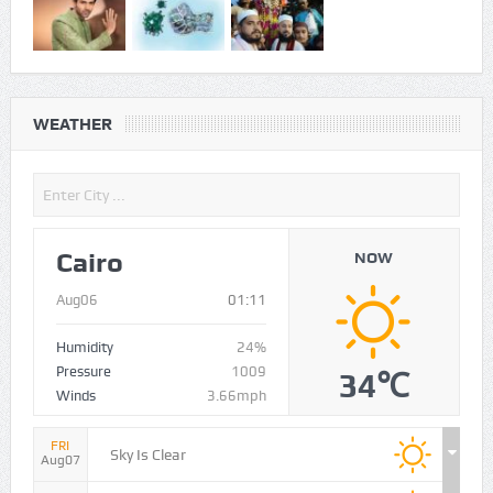
WEATHER
Cairo
NOW
Aug06
01:11
Humidity
24%
Pressure
1009
34℃
Winds
3.66mph