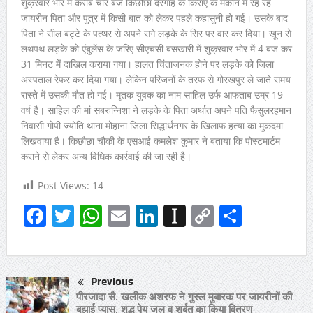
शुक्रवार भोर में करीब चार बजे किछौछा दरगाह के किराए के मकान में रह रहे
जायरीन पिता और पुत्र में किसी बात को लेकर पहले कहासुनी हो गई। उसके बाद
पिता ने सील बट्टे के पत्थर से अपने सगे लड़के के सिर पर वार कर दिया। खून से
लथपथ लड़के को एंबुलेंस के जरिए सीएचसी बसखारी में शुक्रवार भोर में 4 बज कर
31 मिनट में दाखिल कराया गया। हालत चिंताजनक होने पर लड़के को जिला
अस्पताल रेफर कर दिया गया। लेकिन परिजनों के तरफ से गोरखपुर ले जाते समय
रास्ते में उसकी मौत हो गई। मृतक युवक का नाम साहिल उर्फ आफताब उम्र 19
वर्ष है। साहिल की मां सबरुन्निशा ने लड़के के पिता अर्थात अपने पति फैसुलरहमान
निवासी गोपी ज्योति थाना मोहाना जिला सिद्धार्थनगर के खिलाफ हत्या का मुकदमा
लिखवाया है। किछौछा चौकी के एसआई कमलेश कुमार ने बताया कि पोस्टमार्टम
कराने से लेकर अन्य विधिक कार्रवाई की जा रही है।
Post Views:
14
Facebook
Twitter
WhatsApp
Email
LinkedIn
Instapaper
Copy
Share
Link
Previous
पीरजादा सै. खलीक अशरफ ने गुस्ल मुबारक पर जायरीनों की
बुझाई प्यास, शुद्ध पेय जल व शर्बत का किया वितरण