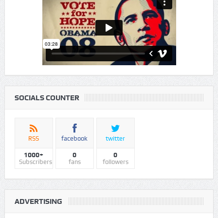
Cairo
NOW
Aug04
09:59
Humidity
61%
Pressure
1011
28℃
Winds
3.86mph
WED
Sky Is Clear
Aug05
THU
Sky Is Clear
Aug06
FRI
Sky Is Clear
Aug07
SAT
Sky Is Clear
Aug08
SUN
Sky Is Clear
Aug09
MON