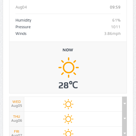
Aug04
09:59
Humidity
61%
Pressure
1011
Winds
3.86mph
NOW
28℃
WED
Aug05
THU
Aug06
FRI
Aug07