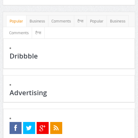
Sky Is Clear
Aug10
VIDEO
SOCIALS COUNTER
RSS
facebook
twitter