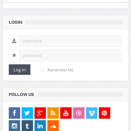
1000+
0
0
Subscribers
fans
followers
ADVERTISING
Popular
Business
Comments
टैग्स
Popular
Business
Comments
टैग्स
Dribbble