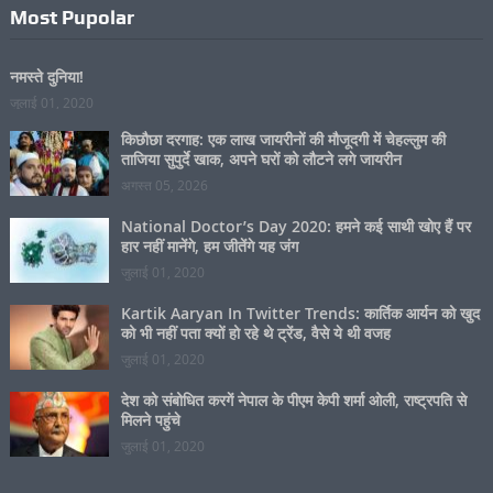
Most Pupolar
नमस्ते दुनिया!
जुलाई 01, 2020
किछौछा दरगाह: एक लाख जायरीनों की मौजूदगी में चेहल्लुम की
ताजिया सुपुर्दे खाक, अपने घरों को लौटने लगे जायरीन
अगस्त 05, 2026
National Doctor’s Day 2020: हमने कई साथी खोए हैं पर
हार नहीं मानेंगे, हम जीतेंगे यह जंग
जुलाई 01, 2020
Kartik Aaryan In Twitter Trends: कार्तिक आर्यन को खुद
को भी नहीं पता क्यों हो रहे थे ट्रेंड, वैसे ये थी वजह
जुलाई 01, 2020
देश को संबोधित करगें नेपाल के पीएम केपी शर्मा ओली, राष्ट्रपति से
मिलने पहुंचे
जुलाई 01, 2020