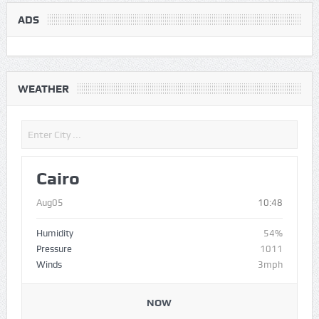
ADS
WEATHER
Cairo
Aug05
10:48
Humidity
54%
Pressure
1011
Winds
3mph
NOW