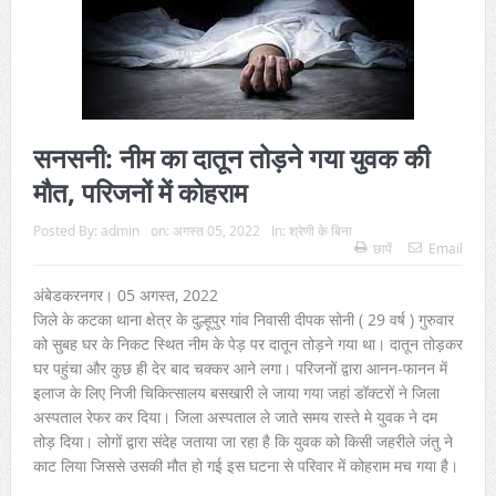
सनसनी: नीम का दातून तोड़ने गया युवक की
मौत, परिजनों में कोहराम
Posted By:
admin
on:
अगस्त 05, 2022
In:
श्रेणी के बिना
छापें
Email
अंबेडकरनगर। 05 अगस्त, 2022
जिले के कटका थाना क्षेत्र के दुल्हूपुर गांव निवासी दीपक सोनी ( 29 वर्ष ) गुरुवार
को सुबह घर के निकट स्थित नीम के पेड़ पर दातून तोड़ने गया था। दातून तोड़कर
घर पहुंचा और कुछ ही देर बाद चक्कर आने लगा। परिजनों द्वारा आनन-फानन में
इलाज के लिए निजी चिकित्सालय बसखारी ले जाया गया जहां डॉक्टरों ने जिला
अस्पताल रेफर कर दिया। जिला अस्पताल ले जाते समय रास्ते मे युवक ने दम
तोड़ दिया। लोगों द्वारा संदेह जताया जा रहा है कि युवक को किसी जहरीले जंतु ने
काट लिया जिससे उसकी मौत हो गई इस घटना से परिवार में कोहराम मच गया है।