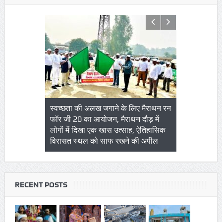
RECENT POSTS
स्वच्छता की अलख जगाने के लिए मैराथन रन
अंबेडकरनगर में सपा राष्ट्रीय अध्
फॉर जी 20 का आयोजन, मैराथन दौड़ में
सीएम का आगमन कल, पांच प्रत्
लोगों में दिखा एक खास उत्साह, ऐतिहासिक
लिए करेंगे चुनावी जनसभा, कहां
विरासत स्थल को साफ रखने की अपील
कार्यक्रम! न्यूज फ्लोर की पढ़ें
RECENT POSTS