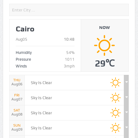
Cairo
NOW
Aug05
10:48
Humidity
54%
Pressure
1011
29℃
Winds
3mph
THU
Sky Is Clear
Aug06
FRI
Sky Is Clear
Aug07
SAT
Sky Is Clear
Aug08
SUN
Sky Is Clear
Aug09