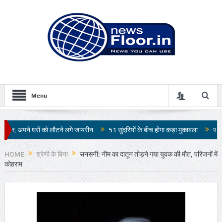
Menu
लौटने लगे जायरीन
51 सुंदरियों के बीच होगा कड़ा मुकाबला
जापान में 7.1 तीव्रता के भ
HOME
श्रेणी के बिना
सनसनी: नीम का दातून तोड़ने गया युवक की मौत, परिजनों में
कोहराम