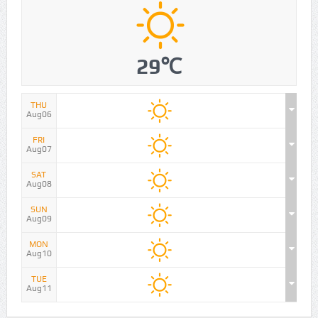
29℃
THU
Aug06
FRI
Aug07
SAT
Aug08
SUN
Aug09
MON
Aug10
TUE
Aug11