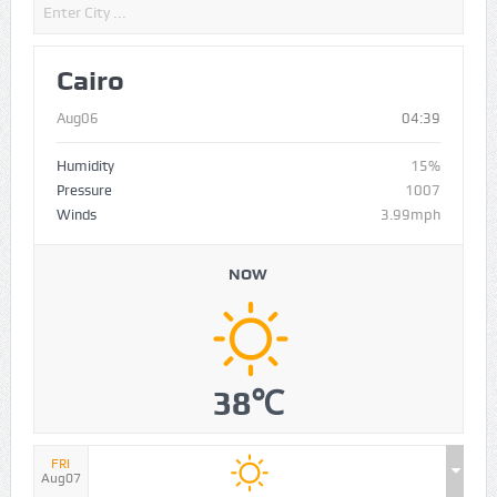
Cairo
Aug06
04:39
Humidity
15%
Pressure
1007
Winds
3.99mph
NOW
38℃
FRI
Aug07