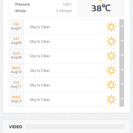
Humidity
15%
Pressure
1007
38℃
Winds
3.99mph
FRI
Sky Is Clear
Aug07
SAT
Sky Is Clear
Aug08
SUN
Sky Is Clear
Aug09
MON
Sky Is Clear
Aug10
TUE
Sky Is Clear
Aug11
WED
Sky Is Clear
Aug12