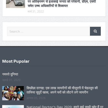
अकबरपुर नगर पालिका के औलियापुर कालोनी में सार्वजनिक मार्गों
पर अतिक्रमण से इलाकाई जनता को परेशानी, डीएम, एसपी
समेत उच्च अधिकारियों से शिकायत
मार्च 31, 2022
Most Pupolar
नमस्ते दुनिया!
जुलाई 01, 2020
किछौछा दरगाह: एक लाख जायरीनों की मौजूदगी में चेहल्लुम की
ताजिया सुपुर्दे खाक, अपने घरों को लौटने लगे जायरीन
अगस्त 05, 2026