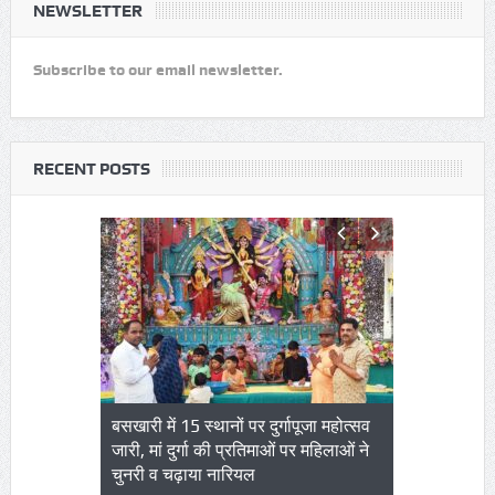
NEWSLETTER
Subscribe to our email newsletter.
RECENT POSTS
ापूजा महोत्सव
नेबरगुड : पड़ोसी से जुड़ने की अनोखी पहल,
मदरसों पर संकट