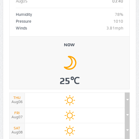
Aug05
03:40
Humidity
78%
Pressure
1010
Winds
3.81mph
NOW
25℃
THU
Aug06
FRI
Aug07
SAT
Aug08