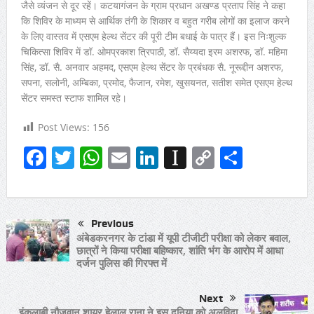
जैसे व्यंजन से दूर रहें। कटयागंजन के ग्राम प्रधान अखण्ड प्रताप सिंह ने कहा
कि शिविर के माध्यम से आर्थिक तंगी के शिकार व बहुत गरीब लोगों का इलाज करने
के लिए वास्तव में एसएम हेल्थ सेंटर की पूरी टीम बधाई के पात्र हैं। इस निःशुल्क
चिकित्सा शिविर में डॉ. ओमप्रकाश त्रिपाठी, डॉ. सैय्यदा इरम अशरफ, डॉ. महिमा
सिंह, डॉ. सै. अनवार अहमद, एसएम हेल्थ सेंटर के प्रबंधक सै. नूरूद्दीन अशरफ,
सपना, सलोनी, अम्बिका, प्रमोद, फैजान, रमेश, खुसयनत, सतीश समेत एसएम हेल्थ
सेंटर समस्त स्टाफ शामिल रहे।
Post Views:
156
Facebook
Twitter
WhatsApp
Email
LinkedIn
Instapaper
Copy
Share
Link
Previous
अंबेडकरनगर के टांडा में यूपी टीजीटी परीक्षा को लेकर बवाल,
छात्रों ने किया परीक्षा बहिष्कार, शांति भंग के आरोप में आधा
दर्जन पुलिस की गिरफ्त में
Next
इंकलाबी नौजवान शायर हेलाल राना ने इस दुनिया को अलविदा