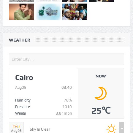
WEATHER
Cairo
NOW
Aug05
03:40
Humidity
78%
Pressure
1010
25℃
Winds
3.81mph