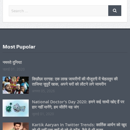
उद्घाटन मैच में झझवा ने खसरोपुर को 8 विकेट से हराया
जनवरी 15, 2023
Most Pupolar
नमस्ते दुनिया!
जुलाई 01, 2020
किछौछा दरगाह: एक लाख जायरीनों की मौजूदगी में चेहल्लुम की
ताजिया सुपुर्दे खाक, अपने घरों को लौटने लगे जायरीन
अगस्त 05, 2026
National Doctor’s Day 2020: हमने कई साथी खोए हैं पर
हार नहीं मानेंगे, हम जीतेंगे यह जंग