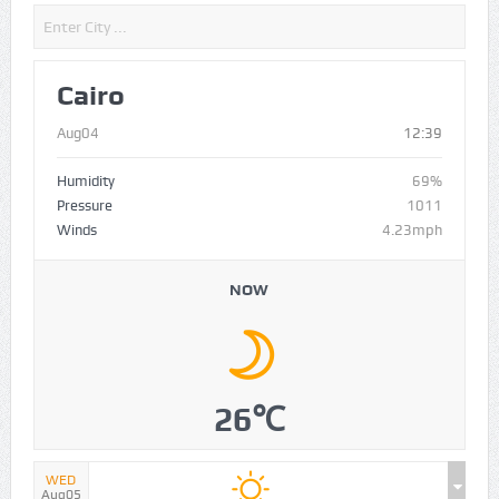
Cairo
Aug04
12:39
Humidity
69%
Pressure
1011
Winds
4.23mph
NOW
26℃
WED
Aug05