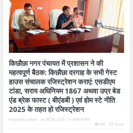
किछौछा नगर पंचायत में प्रशासन ने की
महत्वपूर्ण बैठक: किछौछा दरगाह के सभी गेस्ट
हाउस संचालक रजिस्ट्रेशन कराएं: एसडीएम
टांडा, सराय अधिनियम 1867 अथवा उप्र बेड
एंड ब्रेक फास्ट ( बीएंडबी ) एवं होम स्टे नीति
2025 के तहत हो रजिस्ट्रेशन
Posted By:
admin
on:
मई 09, 2026
In:
श्रेणी के बिना
छापें
Email