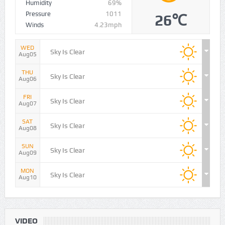
Humidity
69%
Pressure
1011
26℃
Winds
4.23mph
WED
Sky Is Clear
Aug05
THU
Sky Is Clear
Aug06
FRI
Sky Is Clear
Aug07
SAT
Sky Is Clear
Aug08
SUN
Sky Is Clear
Aug09
MON
Sky Is Clear
Aug10