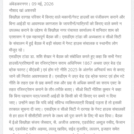
अंबेडकरनगर। 09 मई, 2026
नौशाद खां अशरफी
किछौछा दरगाह परिसर में किराए वाले मकानों/गेस्ट हाउसों का पंजीकरण कराने और
बिना आईडी या आवश्यक कागजात के जायरीनों/यात्रियों को किराए वाले कमरे न
उपलब्ध कराने के उद्देश्य से किछौछा नगर पंचायत कार्यालय में शनिवार शाम को
प्रशासन ने एक महत्वपूर्ण बैठक की। एसडीएम टांडा की अध्यक्षता व सीओ सिटी
के संचालन में हुई बैठक में बड़ी संख्या में गेस्ट हाउस संचालक व स्थानीय लोग
मौजूद रहे।
एसडीएम टांडा डा. शशि शेखर ने बैठक को संबोधित करते हुए कहा कि सभी गेस्ट
हाउसों/प्रतिष्ठानों का रजिस्ट्रेशन सराय अधिनियम 1867 अथवा उप्र बेड एंड
ब्रेक फास्ट ( बीएंडबी ) एवं होम स्टे नीति 2025 के अंतर्गत अनिवार्य रूप से कराए
जाने की नितांत आवश्यकता है। एसडीएम ने उप्र बेड एंड ब्रेक फास्ट एवं होम स्टे
नीति के तहत एक से छह कमरों तक और छह से अधिक कमरों का सराय एक्ट के
तहत रजिस्ट्रेशन कराने के तौर-तरीके बताए। सीओ सिटी नीतिश कुमार ने कहा
कि बिना पहचान पत्र/जरूरी आईडी के किसी को भी किराए पर कमरे न दिया
जाए। उन्होंने कहा कि यदि कोई संदिग्ध व्यक्तिध्यात्री दिखाई पड़ता है तो इसकी
तत्काल सूचना दी जाए। एसडीएम व सीओ सिटी ने दरगाह के गेस्ट हाउस संचालकों
से हर हाल में सीसीटीवी लगाने के लक्ष्य को पूरा करने के लिए भी बल दिया। बैठक
में ईओ किछौछा संजय जैसवार, सै. अजीज अशरफ, एडवोकेट अब्दुल रसीद, फैजान
खां, एडवोकेट दबीर अहमद, लल्लू खादिम, सईद मुजाविर, लल्लन, इजहार समेत