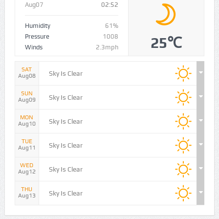
Pressure
1008
25℃
Winds
2.3mph
SAT
Sky Is Clear
Aug08
SUN
Sky Is Clear
Aug09
MON
Sky Is Clear
Aug10
TUE
Sky Is Clear
Aug11
WED
Sky Is Clear
Aug12
THU
Sky Is Clear
Aug13
VIDEO