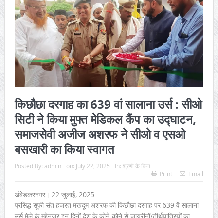
किछौछा दरगाह का 639 वां सालाना उर्स : सीओ
सिटी ने किया मुफ्त मेडिकल कैंप का उद्घाटन,
समाजसेवी अजीज अशरफ ने सीओ व एसओ
बसखारी का किया स्वागत
Posted By:
admin
on:
July 22, 2025
In:
श्रेणी के बिना
Print
Email
अंबेडकरनगर। 22 जुलाई, 2025
प्रसिद्ध सूफी संत हजरत मखदूम अशरफ की किछौछा दरगाह पर 639 वें सालाना
उर्स मेले के मद्देनजर इन दिनों देश के कोने-कोने से जायरीनों/तीर्थयात्रियों का