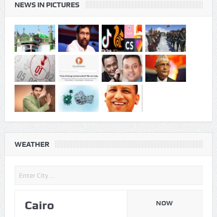
WEATHER
Cairo
NOW
Aug07
02:52
Humidity
61%