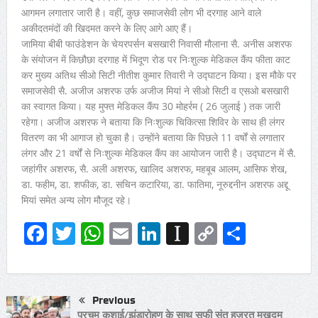
आगमन लगातार जारी है। वहीं, कुछ समाजसेवी लोग भी दरगाह आने वाले
अकीदतमंदों की खिदमत करने के लिए आगे आए हैं।
जामिया बीबी फाउंडेशन के चेयरपर्सन बसखारी निवासी मौलाना सै. अनीस अशरफ
के संयोजन में किछौछा दरगाह में भिदूण रोड पर निःशुल्क मेडिकल कैंप फीता काट
कर मुख्य अतिथ सीओ सिटी नीतीश कुमार तिवारी ने उद्घाटन किया। इस मौके पर
समाजसेवी सै. अजीज अशरफ उर्फ अजीज मियां ने सीओ सिटी व एसओ बसखारी
का स्वागत किया। यह मुफ्त मेडिकल कैंप 30 मोहर्रम ( 26 जुलाई ) तक जारी
रहेगा। अजीज अशरफ ने बताया कि निःशुल्क चिकित्सा शिविर के साथ ही लंगर
वितरण का भी आगाज हो चुका है। उन्होंने बताया कि पिछले 11 वर्षों से लगातार
लंगर और 21 वर्षों से निःशुल्क मेडिकल कैंप का आयोजन जारी है। उद्घाटन में सै.
जहांगीर अशरफ, सै. अली अशरफ, खालिद अशरफ, महबूब आलम, आसिफ शेख,
डा. फहीम, डा. शफीक, डा. सचिन कटारिया, डा. फातिमा, नूरुद्दनीन अशरफ अद्दू
मियां समेत अन्य लोग मौजूद रहे।
Facebook
Twitter
WhatsApp
Email
LinkedIn
Instapaper
Copy
Share
Link
Previous
परचम कुशाई/झंडारोहण के साथ सूफी संत हजरत मखदूम