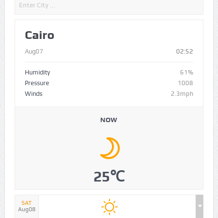
Cairo
Aug07
02:52
Humidity
61%
Pressure
1008
Winds
2.3mph
NOW
25℃
SAT
Aug08