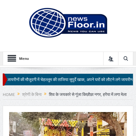
Menu
चेहल्लुम की ताजिया सुपुर्दे खाक, अपने घरों को लौटने लगे जायरीन
51 सुंदरियों के बीच ह
HOME
श्रेणी के बिना
शिव के जयकारे से गूंजा किछौछा नगर, हरैया में लगा मेला