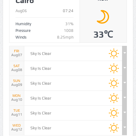
Humidity
31%
Pressure
1008
33℃
Winds
8.25mph
FRI
Sky Is Clear
Aug07
SAT
Sky Is Clear
Aug08
SUN
Sky Is Clear
Aug09
MON
Sky Is Clear
Aug10
TUE
Sky Is Clear
Aug11
WED
Sky Is Clear
Aug12