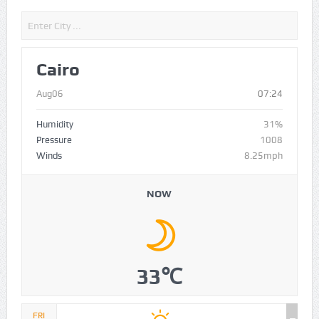
Cairo
Aug06
07:24
Humidity
31%
Pressure
1008
Winds
8.25mph
NOW
33℃
FRI