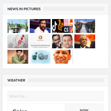
WEATHER
Cairo
NOW
Aug06
07:24