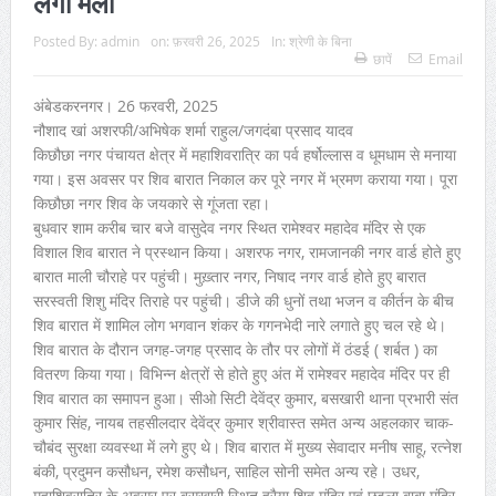
लगा मेला
Posted By:
admin
on:
फ़रवरी 26, 2025
In:
श्रेणी के बिना
छापें
Email
अंबेडकरनगर। 26 फरवरी, 2025
नौशाद खां अशरफी/अभिषेक शर्मा राहुल/जगदंबा प्रसाद यादव
किछौछा नगर पंचायत क्षेत्र में महाशिवरात्रि का पर्व हर्षोल्लास व धूमधाम से मनाया
गया। इस अवसर पर शिव बारात निकाल कर पूरे नगर में भ्रमण कराया गया। पूरा
किछौछा नगर शिव के जयकारे से गूंजता रहा।
बुधवार शाम करीब चार बजे वासुदेव नगर स्थित रामेश्वर महादेव मंदिर से एक
विशाल शिव बारात ने प्रस्थान किया। अशरफ नगर, रामजानकी नगर वार्ड होते हुए
बारात माली चौराहे पर पहुंची। मुख़्तार नगर, निषाद नगर वार्ड होते हुए बारात
सरस्वती शिशु मंदिर तिराहे पर पहुंची। डीजे की धुनों तथा भजन व कीर्तन के बीच
शिव बारात में शामिल लोग भगवान शंकर के गगनभेदी नारे लगाते हुए चल रहे थे।
शिव बारात के दौरान जगह-जगह प्रसाद के तौर पर लोगों में ठंडई ( शर्बत ) का
वितरण किया गया। विभिन्न क्षेत्रों से होते हुए अंत में रामेश्वर महादेव मंदिर पर ही
शिव बारात का समापन हुआ। सीओ सिटी देवेंद्र कुमार, बसखारी थाना प्रभारी संत
कुमार सिंह, नायब तहसीलदार देवेंद्र कुमार श्रीवास्त समेत अन्य अहलकार चाक-
चौबंद सुरक्षा व्यवस्था में लगे हुए थे। शिव बारात में मुख्य सेवादार मनीष साहू, रत्नेश
बंकी, प्रदुमन कसौधन, रमेश कसौधन, साहिल सोनी समेत अन्य रहे। उधर,
महाशिवरात्रि के अवसर पर बसखारी स्थित हरैया शिव मंदिर एवं छुइला बाबा मंदिर