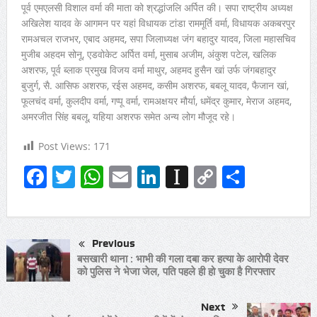
पूर्व एमएलसी विशाल वर्मा की माता को श्रद्धांजलि अर्पित की। सपा राष्ट्रीय अध्यक्ष
अखिलेश यादव के आगमन पर यहां विधायक टांडा राममूर्ति वर्मा, विधायक अकबरपुर
रामअचल राजभर, एबाद अहमद, सपा जिलाध्यक्ष जंग बहादुर यादव, जिला महासचिव
मुजीब अहदम सोनू, एडवोकेट अर्पित वर्मा, मुसाब अजीम, अंकुश पटेल, खलिक
अशरफ, पूर्व ब्लाक प्रमुख विजय वर्मा माथुर, अहमद हुसैन खां उर्फ जंगबहादुर
बुजुर्ग, सै. आसिफ अशरफ, रईस अहमद, कसीम अशरफ, बबलू यादव, फैजान खां,
फूलचंद वर्मा, कुलदीप वर्मा, गप्पू वर्मा, रामअक्षयर मौर्या, धमेंद्र कुमार, मेराज अहमद,
अमरजीत सिंह बबलू, यहिया अशरफ समेत अन्य लोग मौजूद रहे।
Post Views:
171
Facebook
Twitter
WhatsApp
Email
LinkedIn
Instapaper
Copy
Share
Link
Previous
बसखारी थाना : भाभी की गला दबा कर हत्या के आरोपी देवर
को पुलिस ने भेजा जेल, पति पहले ही हो चुका है गिरफ्तार
Next