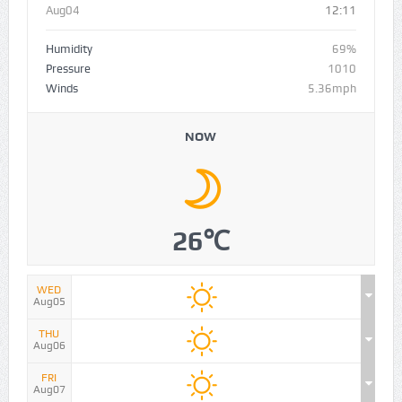
Aug04
12:11
Humidity
69%
Pressure
1010
Winds
5.36mph
NOW
26℃
WED
Aug05
THU
Aug06
FRI
Aug07