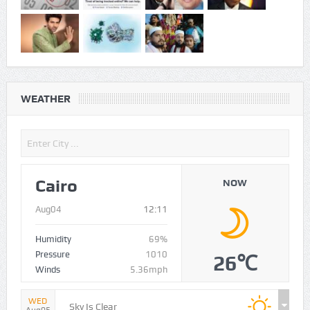
WEATHER
Cairo
NOW
Aug04
12:11
Humidity
69%
Pressure
1010
26℃
Winds
5.36mph