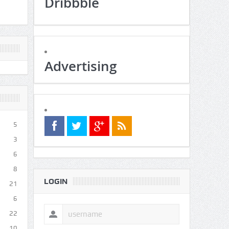
Dribbble
Advertising
5
3
6
8
LOGIN
21
6
22
10