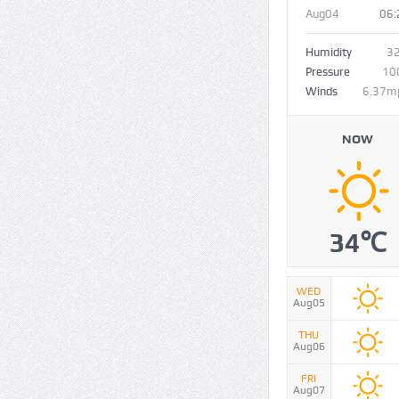
Aug04
06:
Humidity
3
Pressure
10
Winds
6.37m
NOW
34℃
WED
Aug05
THU
Aug06
FRI
Aug07