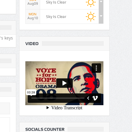
Sky Is Clear
Aug09
MON
Sky Is Clear
Aug10
's keys
VIDEO
SOCIALS COUNTER