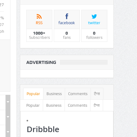
27
2%
RSS
facebook
twitter
07
ph
1000+
0
0
Subscribers
fans
followers
ADVERTISING
Popular
Business
Comments
टैग्स
Popular
Business
Comments
टैग्स
Dribbble