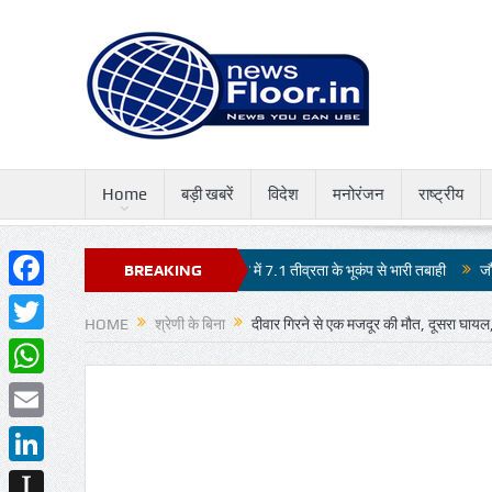
Home
बड़ी खबरें
विदेश
मनोरंजन
राष्ट्रीय
च होगा कड़ा मुकाबला
BREAKING
जापान में 7.1 तीव्रता के भूकंप से भारी तबाही
जौहर विश्वविद्याल
Facebook
NEWS
HOME
श्रेणी के बिना
दीवार गिरने से एक मजदूर की मौत, दूसरा घायल,
Twitter
WhatsApp
Email
LinkedIn