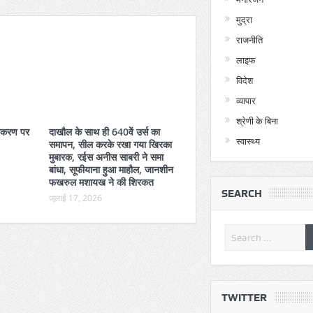
मुद्रा
राजनीति
लाइफ
विदेश
व्यापार
श्रेणी के बिना
तीकरण पर
दाखौल के साथ ही 640वें उर्स का
स्वास्थ्य
समापन, सील करके रखा गया खिरका
मुबारक, रईस अनीस साबरी ने समा
बांधा, सूफीयाना हुआ माहौल, जानशीन
फखरुल मशायख ने की शिरकत
SEARCH
जुलाई 17, 2026
51 सुंदरियों के बीच होगा कड़ा
130 पुलिसकर्मियों वाला बसखारी थाना
बिजली आपूर्ति से महरुम, कार्य हो रहे
TWITTER
प्रभावित, कई दिनों से थाने को निर्बाध ढंग से