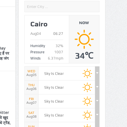
Cairo
NOW
Aug04
06:27
Humidity
32%
Day
Pressure
1007
हैं पर
34℃
 यह जंग
Winds
6.37mph
WED
Sky Is Clear
Aug05
THU
Sky Is Clear
Aug06
FRI
Sky Is Clear
Aug07
itter
SAT
Sky Is Clear
Aug08
ो खुद
े ट्रेंड,
SUN