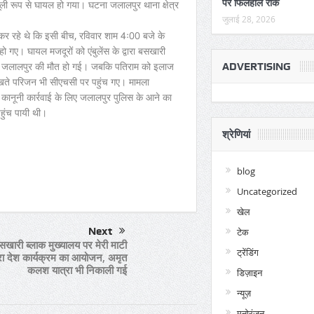
पर फिलहाल रोक
ली रूप से घायल हो गया। घटना जलालपुर थाना क्षेत्र
जुलाई 28, 2026
 कर रहे थे कि इसी बीच, रविवार शाम 4ः00 बजे के
गए। घायल मजदूरों को एंबुलेंस के द्वारा बसखारी
वासी जलालपुर की मौत हो गई। जबकि पतिराम को इलाज
ADVERTISING
िलखते परिजन भी सीएचसी पर पहुंच गए। मामला
कानूनी कार्रवाई के लिए जलालपुर पुलिस के आने का
हुंच पायी थी।
श्रेणियां
per
are
blog
Uncategorized
खेल
Next
टेक
सखारी ब्लाक मुख्यालय पर मेरी माटी
ट्रेंडिंग
रा देश कार्यक्रम का आयोजन, अमृत
कलश यात्रा भी निकाली गई
डिज़ाइन
न्यूज़
मनोरंजन