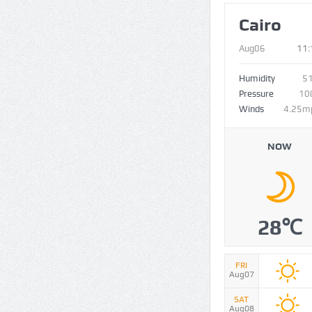
Cairo
Aug06
11:
Humidity
5
Pressure
10
Winds
4.25m
NOW
28℃
FRI
Aug07
SAT
Aug08