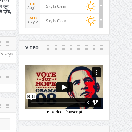
itter
TUE
ो खुद
Sky Is Clear
Aug11
े ट्रेंड,
WED
Sky Is Clear
Aug12
VIDEO
's keys