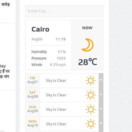
 करोड़
Cairo
NOW
Aug06
11:18
Humidity
51%
Pressure
1009
28℃
Winds
4.25mph
Day
हैं पर
 यह जंग
FRI
Sky Is Clear
Aug07
SAT
Sky Is Clear
Aug08
SUN
Sky Is Clear
Aug09
MON
Sky Is Clear
Aug10