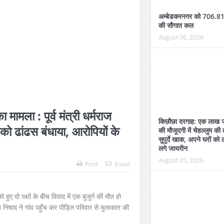
अम्बेडकरनगर को 706.81
की सौगात कल
August 06, 2026
 मामला : पूर्व मंत्री धर्मराज
किछौछा दरगाह: एक लाख ज
को ढांढस बंधाया, आरोपियों के
की मौजूदगी में चेहल्लुम की
सुपुर्दे खाक, अपने घरों को 
लगे जायरीन
August 05, 2026
Print
Email
ए दो पक्षों के बीच विवाद में एक बुजुर्ग की मौत हो
राज निषाद ने गांव पहुँच कर पीड़ित परिवार से मुलाकात की