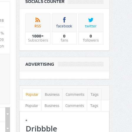
SOCIALS COUNTER
18
RSS
facebook
twitter
1%
1000+
0
0
09
Subscribers
fans
followers
ph
ADVERTISING
Popular
Business
Comments
Tags
Popular
Business
Comments
Tags
Dribbble