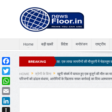
Home
बड़ी खबरें
विदेश
मनोरंजन
राष्ट्रीय
ी सौगात कल
किछौछा दरगाह: एक लाख जायरीनों की मौजूदगी में चेहल्लुम की ताजिया सुपुर्दे
BREAKING
Facebook
NEWS
HOME
श्रेणी के बिना
खूनी संघर्ष में घायल हुए एक बुजुर्ग की मौत का म
Twitter
परिजनों को ढांढस बंधाया, आरोपियों के खिलाफ सख्त कार्रवाई का दिया आश्वास
WhatsApp
Email
LinkedIn