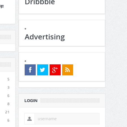
Dribbble
कड़ा
Advertising
5
3
6
LOGIN
8
21
6