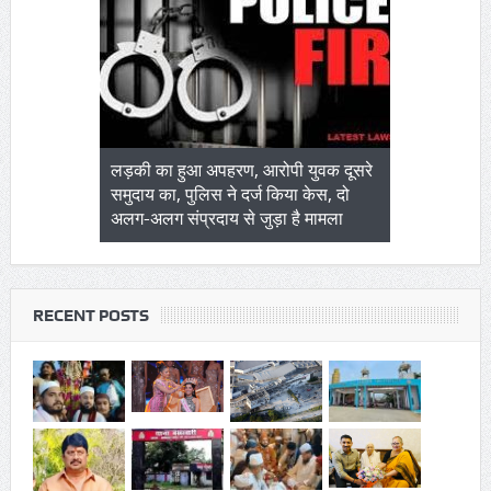
ं
लड़की का हुआ अपहरण, आरोपी युवक दूसरे
आयकर विभाग की तमिलनाडु
वरी
समुदाय का, पुलिस ने दर्ज किया केस, दो
हड़कंप, करोड़ों रुपए जब्
,
अलग-अलग संप्रदाय से जुड़ा है मामला
RECENT POSTS