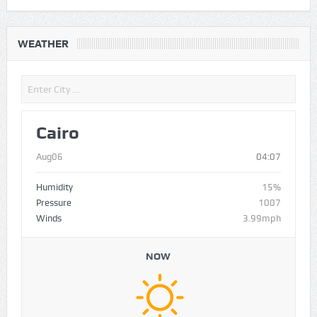
WEATHER
Cairo
Aug06
04:07
Humidity
15%
Pressure
1007
Winds
3.99mph
NOW