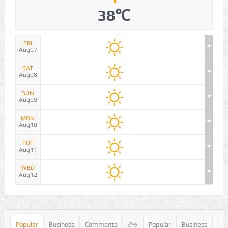
38℃
FRI
Aug07
SAT
Aug08
SUN
Aug09
MON
Aug10
TUE
Aug11
WED
Aug12
Popular
Business
Comments
टैग्स
Popular
Business