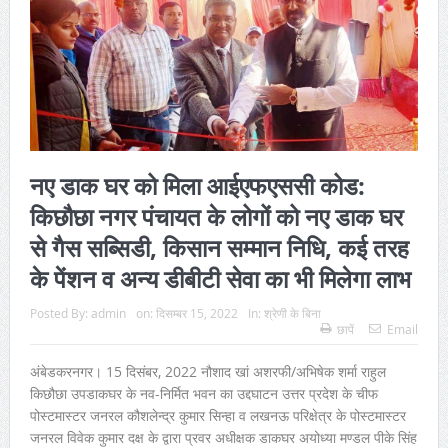
नए डाक घर को मिला आईएफएससी कोड:
किछौछा नगर पंचायत के लोगों को नए डाक घर
से गैस सब्सिडी, किसान सम्मान निधि, कई तरह
के पेंशन व अन्य डीबीटी सेवा का भी मिलेगा लाभ
Posted By:
admin
on:
दिसम्बर 15, 2022
In:
श्रेणी के बिना
छापें
Email
अंबेडकरनगर। 15 दिसंबर, 2022 नौशाद खां अशरफी/अभिषेक शर्मा राहुल
किछौछा उपडाकघर के नव-निर्मित भवन का उद्दघाटन उत्तर प्रदेश के चीफ
पोस्टमास्टर जनरल कौशलेन्द्र कुमार सिन्हा व लखनऊ परिक्षेत्र के पोस्टमास्टर
जनरल विवेक कुमार दक्ष के द्वारा प्रवर अधीक्षक डाकघर अयोध्या मण्डल पीके सिंह