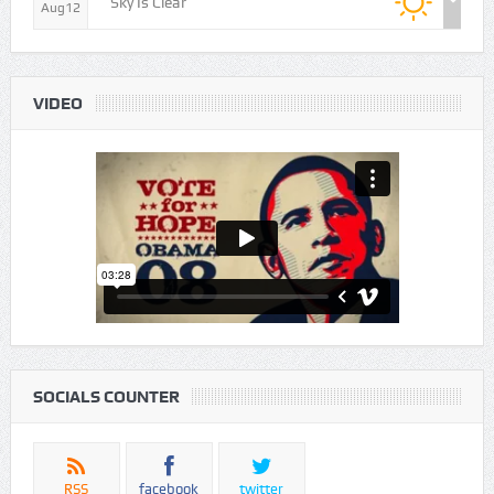
WED
Sky Is Clear
Aug12
VIDEO
SOCIALS COUNTER