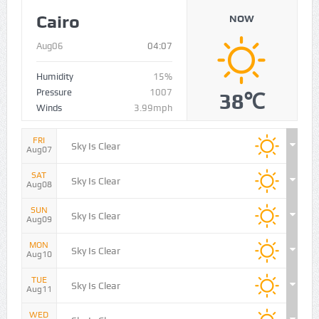
Cairo
NOW
Aug06
04:07
Humidity
15%
Pressure
1007
38℃
Winds
3.99mph
FRI
Sky Is Clear
Aug07
SAT
Sky Is Clear
Aug08
SUN
Sky Is Clear
Aug09
MON
Sky Is Clear
Aug10
TUE
Sky Is Clear
Aug11