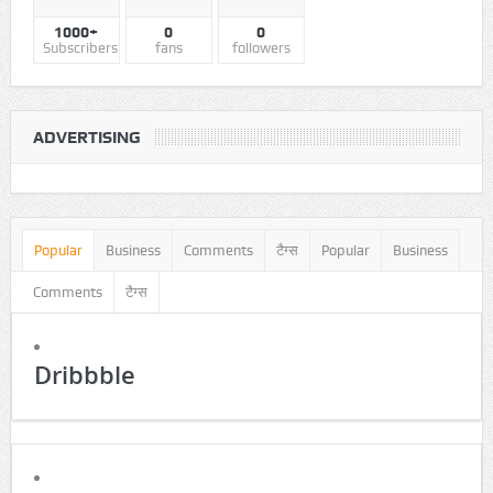
RSS
facebook
twitter
1000+
0
0
Subscribers
fans
followers
ADVERTISING
Popular
Business
Comments
टैग्स
Popular
Business
Comments
टैग्स
Dribbble