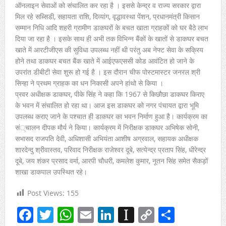
ऑनलाइन सेवाओं को संचालित कर रहा है । इससे केन्द्र व राज्य सरकार द्वारा
मिल रहे सब्सिडी, सहायता राशि, दिव्यांग, वृद्धावस्था पेंशन, प्रधानमंत्री किसान
सम्मान निधि आदि शहरी ग्रामीण डाकघरों के बचत खाता ग्राहकों को घर बैठे लाभ
दिया जा रहा है । इसके साथ ही अभी तक विभिन्न बैंकों के खातों से डाकघर बचत
खाते में आरटीजीएस की सुविधा उपलब्ध नहीं थी परंतु अब नेफ्ट सेवा के सक्रिय
होने तथा डाकघर बचत बैंक खाते में आईएफएससी कोड आवंटित हो जाने के
उपरांत डीबीटी सेवा शुरू हो गई है । इस दौरान चीफ पोस्टमास्टर जनरल श्री
सिन्हा ने प्रथम ग्राहक का धन निकासी अपने हांथो से किया ।
प्रवर अधीक्षक डाकघर, पीके सिंह ने कहा कि 1967 से किछौछा डाकघर किराए
के भवन में संचालित हो रहा था। आज इस डाकघर को नगर पंचायत द्वारा भूमि
उपलब्ध कराए जाने के पश्चात ही डाकघर का भवन निर्माण हुआ है। कार्यक्रम का
सं्चालन दीपक मौर्य ने किया। कार्यक्रम में निरीक्षक डाकघर अभिषेक सोनी,
सभासद राजपति देवी, अधिशासी अभियंता आशीष अग्रवाल, सहायक अधीक्षक
शारदेन्दु श्रीवास्तव, परिवाद निरीक्षक राजेश्वर दूबे, सत्येन्द्र प्रताप सिंह, धीरेन्द्र
दूबे, जय शंकर प्रसाद वर्मा, आरपी चौधरी, कमलेश कुमार, नूतन सिंह समेत सैकड़ों
शाखा डाकपाल उपस्थित रहे।
Post Views:
155
Facebook
Twitter
WhatsApp
Email
LinkedIn
Instapaper
Copy
Share