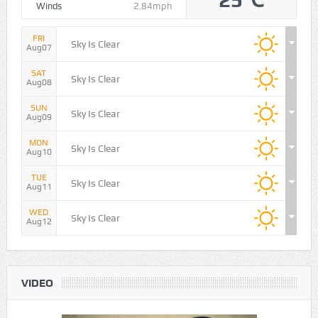
Humidity
58%
Pressure
1010
25℃
Winds
2.84mph
FRI
Sky Is Clear
Aug07
SAT
Sky Is Clear
Aug08
SUN
Sky Is Clear
Aug09
MON
Sky Is Clear
Aug10
TUE
Sky Is Clear
Aug11
WED
Sky Is Clear
Aug12