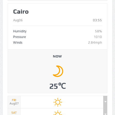
Cairo
Aug06
03:55
Humidity
58%
Pressure
1010
Winds
2.84mph
NOW
25℃
FRI
Aug07
SAT