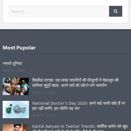
8 नवंबर को डोड़ो में इस्लाहे मोआशरा कॉन्फ्रेंस , मदरसा अहले
सुन्नत सुलतानुल उलूम और आयोजन समिति की तैयारियां पूरी
नवम्बर 05, 2023
Most Pupolar
नमस्ते दुनिया!
जुलाई 01, 2020
किछौछा दरगाह: एक लाख जायरीनों की मौजूदगी में चेहल्लुम की
ताजिया सुपुर्दे खाक, अपने घरों को लौटने लगे जायरीन
अगस्त 05, 2026
National Doctor’s Day 2020: हमने कई साथी खोए हैं पर