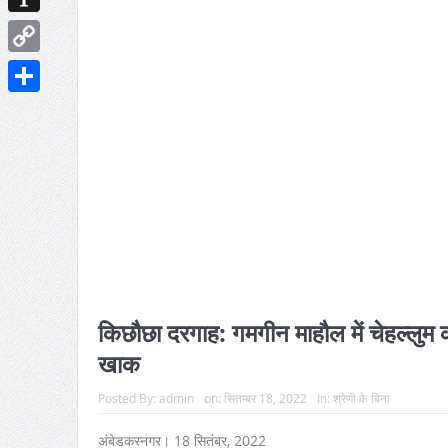
Instapaper
Copy
Link
Share
किछौछा दरगाह: गमगीन माहौल में चेहल्लुम क
खाक
Posted By:
admin
on:
सितम्बर 18, 2022
In:
श्रेणी के बिना
अंबेडकरनगर। 18 सितंबर, 2022