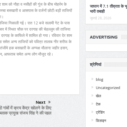
ाम को नौहा व मसीहों की गूंज के बीच मोहर्रम के
जापान में 7.1 तीव्रता के भ
कस्बा बसखारी व आसपास के दर्जनों छोटी-बड़ी ताजियों
भारी तबाही
या।
जुलाई 28, 2026
 ताजिया निकाली गई। रात 12 बजे सलामी गेट के पास
में स्थित चौक पर दरगाह की चेहल्लुम की ताजिया
दरगाह के काफिले में शामिल हो गया। रविवार देर शाम
ADVERTISING
 समेत अन्य ताजियों को पवित्र तालाब नीर शरीफ के
ें तंजीमे हक बसखारी के अण्यक्ष मौलाना जहीर हसन,
ैन, आफताब समेत अन्य लोग मौजूद रहे।
श्रेणियां
per
are
blog
Uncategorized
खेल
Next
टेक
दो गांवों में क्रय केंद्र खोलने के लिए
ट्रेंडिंग
ब्लाक प्रमुख संजय सिंह ने की पहल
डिज़ाइन