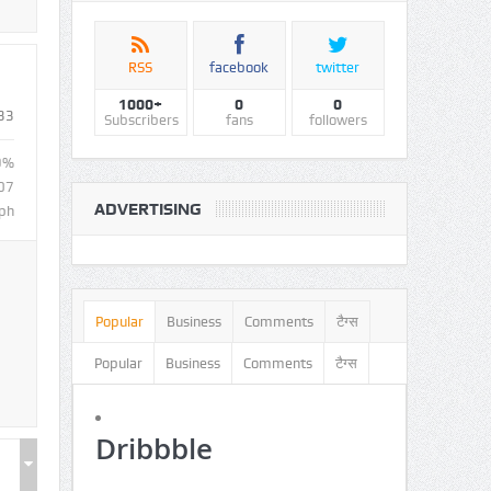
RSS
facebook
twitter
1000+
0
0
33
Subscribers
fans
followers
9%
07
ADVERTISING
ph
Popular
Business
Comments
टैग्स
Popular
Business
Comments
टैग्स
Dribbble