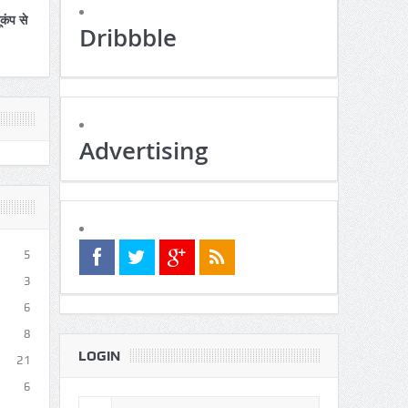
ूकंप से
Dribbble
Advertising
5
3
6
8
LOGIN
21
6