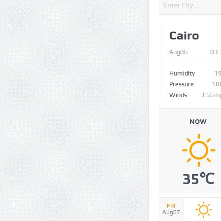
Cairo
Aug06
03:
Humidity
1
Pressure
10
Winds
3.66m
NOW
35℃
FRI
Aug07