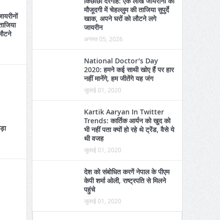
किछौछा दरगाह: एक लाख जायरीनों की
मौजूदगी में चेहल्लुम की ताजिया सुपुर्दे
ायरीनों
खाक, अपने घरों को लौटने लगे
 ताजिया
जायरीन
लौटने
अगस्त 05, 2026
National Doctor’s Day
2020: हमने कई साथी खोए हैं पर हार
नहीं मानेंगे, हम जीतेंगे यह जंग
जुलाई 01, 2020
Kartik Aaryan In Twitter
Trends: कार्तिक आर्यन को खुद को
कड़ा
भी नहीं पता क्यों हो रहे थे ट्रेंड, वैसे ये
थी वजह
जुलाई 01, 2020
देश को संबोधित करगें नेपाल के पीएम
केपी शर्मा ओली, राष्ट्रपति से मिलने
पहुंचे
जुलाई 01, 2020