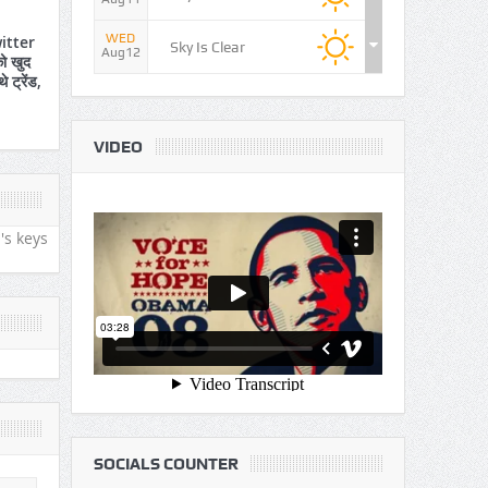
WED
itter
Sky Is Clear
Aug12
ो खुद
े ट्रेंड,
VIDEO
's keys
SOCIALS COUNTER