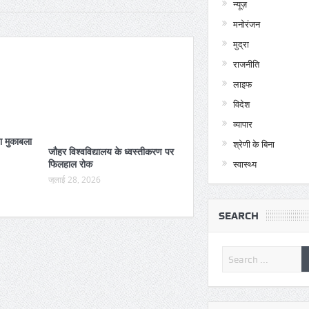
न्यूज़
मनोरंजन
मुद्रा
राजनीति
लाइफ
विदेश
व्यापार
ा मुकाबला
श्रेणी के बिना
जौहर विश्वविद्यालय के ध्वस्तीकरण पर
फिलहाल रोक
स्वास्थ्य
जुलाई 28, 2026
SEARCH
किछौछा दरगाह: एक लाख जायर
मौजूदगी में चेहल्लुम की ताजिया 