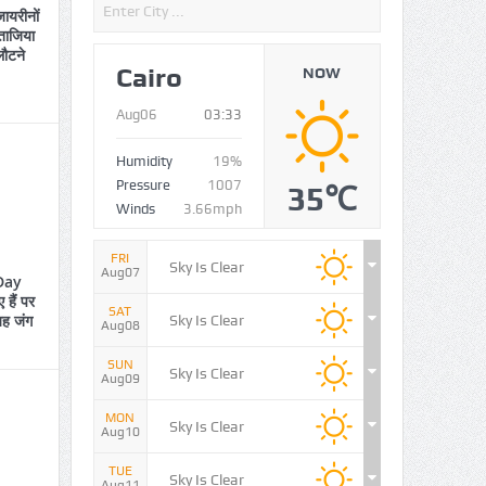
ायरीनों
 ताजिया
लौटने
Cairo
NOW
Aug06
03:33
Humidity
19%
Pressure
1007
35℃
Winds
3.66mph
FRI
Sky Is Clear
Aug07
Day
हैं पर
SAT
 यह जंग
Sky Is Clear
Aug08
SUN
Sky Is Clear
Aug09
MON
Sky Is Clear
Aug10
TUE
Sky Is Clear
Aug11