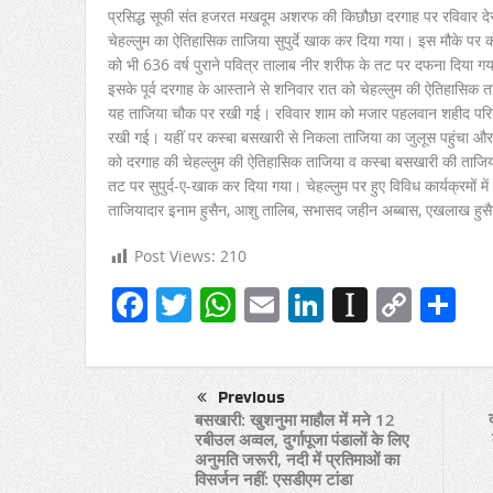
प्रसिद्ध सूफी संत हजरत मखदूम अशरफ की किछौछा दरगाह पर रविवार देर श
चेहल्लुम का ऐतिहासिक ताजिया सुपुर्दे खाक कर दिया गया। इस मौके पर 
को भी 636 वर्ष पुराने पवित्र तालाब नीर शरीफ के तट पर दफना दिया ग
इसके पूर्व दरगाह के आस्ताने से शनिवार रात को चेहल्लुम की ऐतिहासिक
यह ताजिया चौक पर रखी गई। रविवार शाम को मजार पहलवान शहीद परिसर 
रखी गई। यहीं पर कस्बा बसखारी से निकला ताजिया का जुलूस पहुंचा और 
को दरगाह की चेहल्लुम की ऐतिहासिक ताजिया व कस्बा बसखारी की ताजिया
तट पर सुपुर्द-ए-खाक कर दिया गया। चेहल्लुम पर हुए विविध कार्यक्रमों म
ताजियादार इनाम हुसैन, आशु तालिब, सभासद जहीन अब्बास, एखलाख हुस
Post Views:
210
Facebook
Twitter
WhatsApp
Email
LinkedIn
Instapa
Copy
Sh
Link
Previous
बसखारी: खुशनुमा माहौल में मने 12
रबीउल अव्वल, दुर्गापूजा पंडालों के लिए
अनुमति जरूरी, नदी में प्रतिमाओं का
विसर्जन नहीं: एसडीएम टांडा