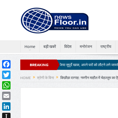
Home
बड़ी खबरें
विदेश
मनोरंजन
राष्ट्रीय
ी मौजूदगी में चेहल्लुम की ताजिया सुपुर्दे खाक, अपने घरों को लौटने लगे जायरीन
BREAKING
51 सुंद
Facebook
NEWS
HOME
श्रेणी के बिना
किछौछा दरगाह: गमगीन माहौल में चेहल्लुम का ऐ
Twitter
WhatsApp
Email
LinkedIn