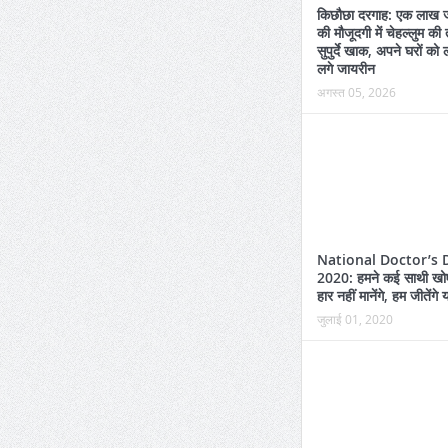
किछौछा दरगाह: एक लाख ज
की मौजूदगी में चेहल्लुम की
सुपुर्दे खाक, अपने घरों को 
लगे जायरीन
अगस्त 05, 2026
राजा भैया ने खरीदी 3.45 करोड़ की Lexus
LX 500d
National Doctor’s 
2020: हमने कई साथी खोए 
हार नहीं मानेंगे, हम जीतेंगे
जुलाई 01, 2020