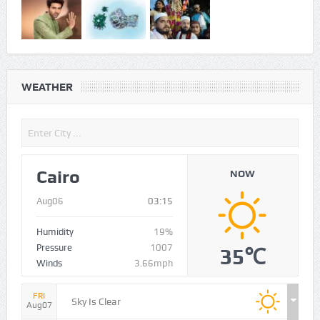
WEATHER
Cairo
NOW
Aug06
03:15
Humidity
19%
Pressure
1007
35℃
Winds
3.66mph