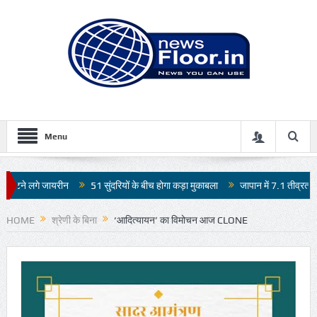
Menu
51 सुंदरियों के बीच होगा कड़ा मुकाबला
जापान में 7.1 तीव्रता के भूकंप से भारी तबाही
HOME
श्रेणी के बिना
‘आदित्यायन’ का विमोचन आज CLONE