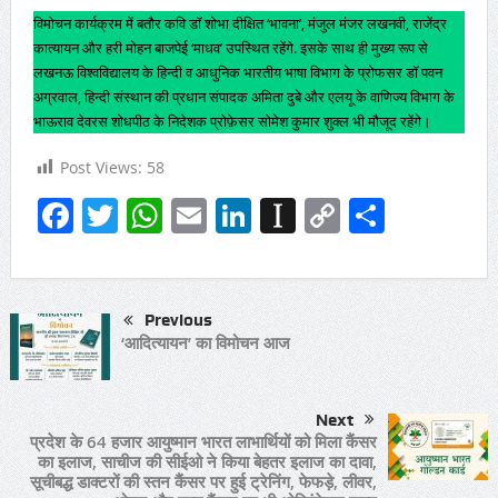
विमोचन कार्यक्रम में बतौर कवि डॉ शोभा दीक्षित ‘भावना’, मंजुल मंजर लखनवी, राजेंद्र
कात्यायन और हरी मोहन बाजपेई ‘माधव’ उपस्थित रहेंगे. इसके साथ ही मुख्य रूप से
लखनऊ विश्वविद्यालय के हिन्दी व आधुनिक भारतीय भाषा विभाग के प्रोफसर डॉ पवन
अग्रवाल, हिन्दी संस्थान की प्रधान संपादक अमिता दुबे और एलयू के वाणिज्य विभाग के
भाऊराव देवरस शोधपीठ के निदेशक प्रोफ़ेसर सोमेश कुमार शुक्ल भी मौजूद रहेंगे।
Post Views:
58
Facebook
Twitter
WhatsApp
Email
LinkedIn
Instapaper
Copy
Share
Link
Previous
‘आदित्यायन’ का विमोचन आज
Next
प्रदेश के 64 हजार आयुष्मान भारत लाभार्थियों को मिला कैंसर
का इलाज, साचीज की सीईओ ने किया बेहतर इलाज का दावा,
सूचीबद्ध डाक्टरों की स्तन कैंसर पर हुई ट्रेनिंग, फेफड़े, लीवर,