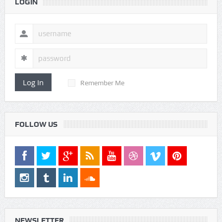
LOGIN
Log In
Remember Me
FOLLOW US