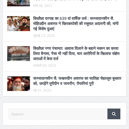
किछौछा नगर पंचायत: एक करोड़ 51 लाख तक जा पहुंची टैक्सी
स्टैंड की नीलामी, पिछले वर्ष 1 करोड़ 46 लाख 40 हजार थी
मार्च 30, 2021
किछौछा दरगाह का 639 वां वार्षिक उर्स : सज्जादानशीन सै.
मोहिउद्दीन अशरफ ने खिरकापोशी की रसूमात अदायगी की, मांगी
गई विशेष दुआएं
जुलाई 23, 2025
किछौछा नगर पंचायत: आवास दिलाने के बहाने मकान का करवा
लिया बैनामा, पैसा भी नहीं दिया, चार आरोपियों के खिलाफ संज्ञेय
धाराओं में केस दर्ज
जनवरी 05, 2023
सज्जादानशीन सै. फखरुद्दीन अशरफ का फातिहा चेहल्लुम बुधवार
को, उमड़ेंगे मुरीदीन व जायरीन, तैयारियां पूरी
मई 01, 2023