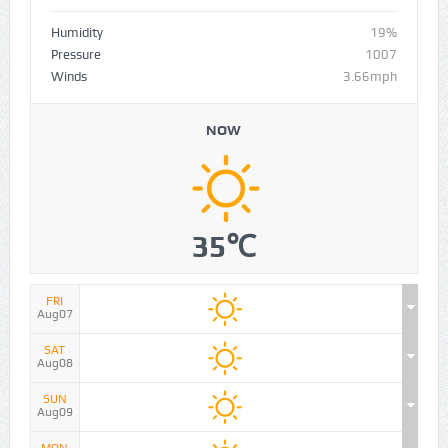
Humidity
19%
Pressure
1007
Winds
3.66mph
NOW
35℃
FRI
Aug07
SAT
Aug08
SUN
Aug09