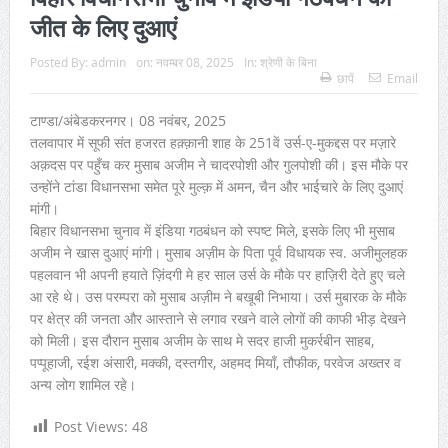
जीत के लिए दुआएं
Posted By:
admin
on:
नवम्बर 08, 2025
In:
श्रेणी के बिना
छापें
Email
टाण्डा/अंबेडकरनगर। 08 नवंबर, 2025
तलवापार में सूफी संत हजरत हक़्क़ानी शाह के 251वें उर्स-ए-मुकद्दस पर मज़ारे
अक़दस पर पहुँच कर मुसाब अजीम ने चादरपोशी और गुलपोशी की। इस मौके पर
उन्होंने टांडा विधानसभा समेत पूरे मुल्क़ में अमन, चैन और भाईचारे के लिए दुआएं
मांगी।
बिहार विधानसभा चुनाव में इंडिया गठबंधन को स्पष्ट मिले, इसके लिए भी मुसाब
अजीम ने खास दुआएं मांगी। मुसाब अज़ीम के पिता पूर्व विधायक स्व. अजीमुलहक
पहलवान भी अपनी हयाते ज़िंदगी मे हर साल उर्स के मौके पर हाज़िरी देते हुए चले
आ रहे थे। उस परम्परा को मुसाब अज़ीम ने बखूबी निभाया। उर्स मुबारक के मौके
पर क्षेत्र की जनता और आस्ताने से लगाव रखने वाले लोगों की काफी भीड़ देखने
को मिली। इस दौरान मुसाब अजीम के साथ मे सदर हाजी मुकर्रबीन साहब,
पप्पूहाजी, रईश अंसारी, मक्की, दस्तगीर, अहमद मियाँ, तौफीक, परवेज अख्तर व
अन्य लोग शामिल रहे।
Post Views:
48