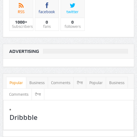
SOCIALS COUNTER
RSS
facebook
twitter
1000+
0
0
Subscribers
fans
followers
ADVERTISING
Popular
Business
Comments
टैग्स
Popular
Business
Comments
टैग्स
Dribbble