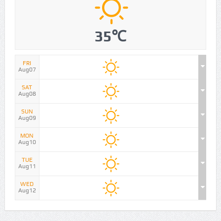
35℃
FRI
Aug07
SAT
Aug08
SUN
Aug09
MON
Aug10
TUE
Aug11
WED
Aug12