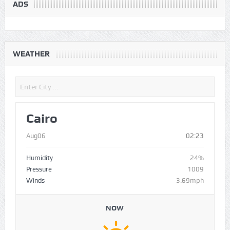
ADS
WEATHER
Cairo
Aug06
02:23
Humidity
24%
Pressure
1009
Winds
3.69mph
NOW