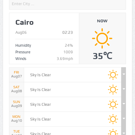
Cairo
NOW
Aug06
02:23
Humidity
24%
Pressure
1009
35℃
Winds
3.69mph
FRI
Sky Is Clear
Aug07
SAT
Sky Is Clear
Aug08
SUN
Sky Is Clear
Aug09
MON
Sky Is Clear