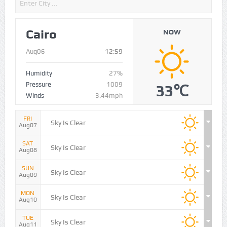
Cairo
NOW
Aug06
12:59
Humidity
27%
Pressure
1009
33℃
Winds
3.44mph
FRI
Sky Is Clear
Aug07
SAT
Sky Is Clear
Aug08
SUN
Sky Is Clear
Aug09
MON
Sky Is Clear
Aug10