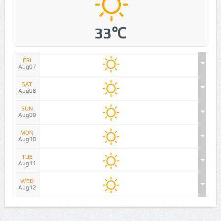
33℃
FRI
Aug07
SAT
Aug08
SUN
Aug09
MON
Aug10
TUE
Aug11
WED
Aug12