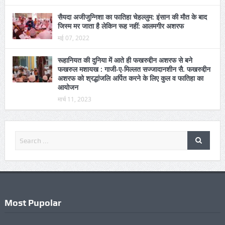
फखरुल मशायख : गाजी-ए-मिल्लत सज्जादानशीन सै. फखरुद्दीन
अशरफ को श्रद्धांजलि अर्पित करने के लिए कुल व फातिहा का
आयोजन
मार्च 11, 2023
Most Pupolar
नमस्ते दुनिया!
जुलाई 01, 2020
किछौछा दरगाह: एक लाख जायरीनों की मौजूदगी में चेहल्लुम की
ताजिया सुपुर्दे खाक, अपने घरों को लौटने लगे जायरीन
अगस्त 05, 2026