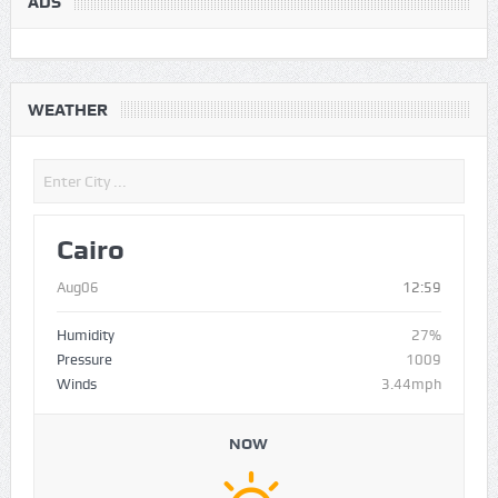
ADS
WEATHER
Cairo
Aug06
12:59
Humidity
27%
Pressure
1009
Winds
3.44mph
NOW