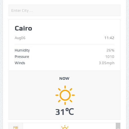
Cairo
Aug06
11:42
Humidity
26%
Pressure
1010
Winds
3.05mph
NOW
31℃
FRI