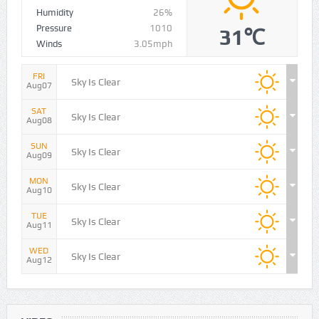
Aug06
11:42
Humidity
26%
Pressure
1010
31℃
Winds
3.05mph
FRI
Sky Is Clear
Aug07
SAT
Sky Is Clear
Aug08
SUN
Sky Is Clear
Aug09
MON
Sky Is Clear
Aug10
TUE
Sky Is Clear
Aug11
WED
Sky Is Clear
Aug12